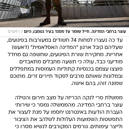
/
עוצר ברחבי המדינה. חייל שומר על מסגד בעיר נגומבו, היום
רויטרס
עד כה נעצרו לפחות 74 חשודים במעורבות בפיגועים,
שעליהם קיבל ארגון "המדינה האסלאמית" (דאעש)
אחריות. מחקירת שורת הפיגועים, שחשפה גם מחדל
מודיעני כבד, עולה כי תשעה מחבלים מתאבדים
פוצצו עצמם בכנסיות קתוליות העמוסות במתפללים
ובמלונות שאותם מרבים לפקוד תיירים זרים. מתוכם
שמונה זוהו, בהם אישה.
ממשלת סרי לנקה הכריזה על מצב חירום והטילה
עוצר ברחבי המדינה. מהממשלה נמסר כי שירותי
העברת הודעות באינטרנט יחסמו על מנת לעצור את
התפשטות השמועות העלולות לשלהב את הציבור
ולייצר עימותים. גורמים המקורבים לנשיא מסרו כי