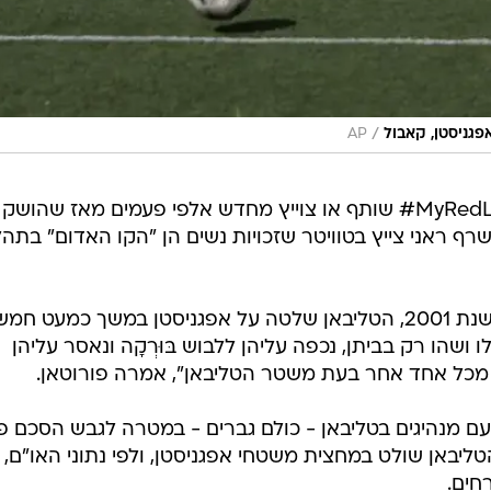
/
גניסטן, קאבול
AP
עוד ציינה פורוטאן כי ההאשטאג MyRedLine# שותף או צוייץ מחדש אלפי פעמים מאז שהושק
ף ראני צייץ בטוויטר שזכויות נשים הן "הקו האדום" בתהל
לפני שהובסו על ידי ארצות הברית בשנת 2001, הטליבאן שלטה על אפגניסטן במשך כמעט חמ
ושהו רק בביתן, נכפה עליהן ללבוש בּוּרְקָה ונאסר עליהן
ת מכל אחד אחר בעת משטר הטליבאן", אמרה פורוטאן.
ם מנהיגים בטליבאן - כולם גברים - במטרה לגבש הסכם פי
ליבאן שולט במחצית משטחי אפגניסטן, ולפי נתוני האו"ם,