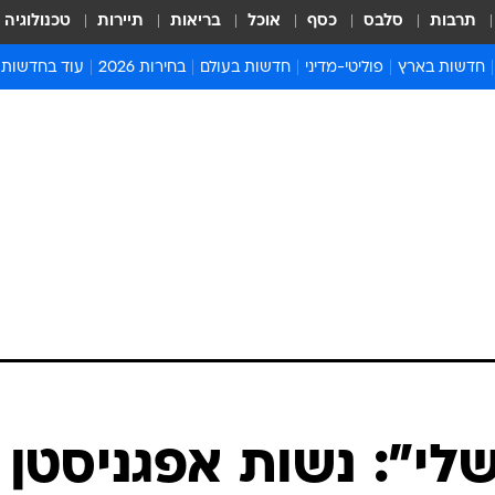
תרבות
סלבס
כסף
אוכל
בריאות
תיירות
טכנולוגיה
חדשות בארץ
פוליטי-מדיני
חדשות בעולם
בחירות 2026
עוד בחדשות
אירועים בארץ
פוליטיקה וממשל
המזרח התיכון
דעות ופרשנויו
חדשות פלילים ומשפט
יחסי חוץ
אירופה
סרי ושלזינגר
חינוך
אמריקה
פרויקטים מיוח
ישראלים בחו"ל
אסיה והפסיפיק
אסור לפספס
בריאות
אפריקה
מדע וסביבה
חברה ורווחה
הנחיות פיקוד 
ארכיון מדורים
זמני כניסת ש
לוח חופשות וח
לוח שנה
חדשות יהדות
לי": נשות אפגניסטן
חדשות המשפ