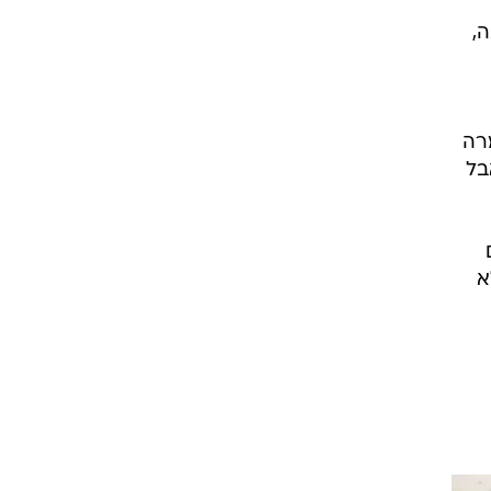
ה,
רה
אבל
א