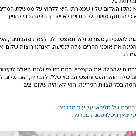
חברתית על
מנת להצטרף לקמפיין #MyRedLine (הקו האדום שלי) שמטרתו היא ללחוץ על ממשלת המדינ
כי ההתקדמויות של הנשים לא ייזרקו הצידה כדי להגיע
זכות להשכלה, ספורט, ולא יתאפשר לנו לצאת מהבתים", אמ
 בת 23, ל-AFP, בעת שהכינה את אופני ההרים שלה לנסיעה. "אנחנו רוצות שלום, 
מרה.
חברתית שהחלה את הקמפיין בתמיכת משלחת האו"ם לקידום
ם שלה הוא "העט וחופש הביטוי שלי". לדבריה, "אם שלום ל
ה בכל קצוות המדינה, הוא לא יהיה שלום יציב".
רחבת של טליבאן על עיר מרכזית
ליבאן ביטלו פסגה מכרעת