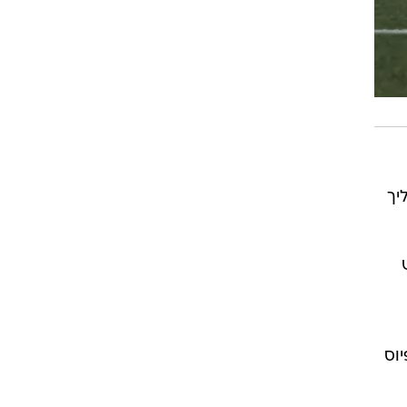
יך
ש
וס