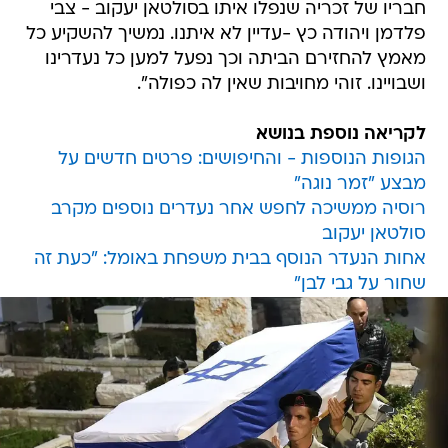
חבריו של זכריה שנפלו איתו בסולטאן יעקוב - צבי
פלדמן ויהודה כץ -עדיין לא איתנו. נמשיך להשקיע כל
מאמץ להחזירם הביתה וכך נפעל למען כל נעדרינו
ושבויינו. זוהי מחויבות שאין לה כפולה".
לקריאה נוספת בנושא
הגופות הנוספות - והחיפושים: פרטים חדשים על
מבצע "זמר נוגה"
רוסיה ממשיכה לחפש אחר נעדרים נוספים מקרב
סולטאן יעקוב
אחות הנעדר הנוסף בבית משפחת באומל: "כעת זה
שחור על גבי לבן"