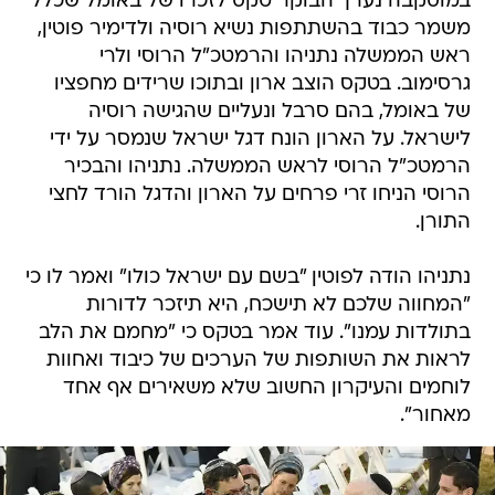
במוסקבה נערך הבוקר טקס לזכרו של באומל שכלל
משמר כבוד בהשתתפות נשיא רוסיה ולדימיר פוטין,
ראש הממשלה נתניהו והרמטכ"ל הרוסי ולרי
גרסימוב. בטקס הוצב ארון ובתוכו שרידים מחפציו
של באומל, בהם סרבל ונעליים שהגישה רוסיה
לישראל. על הארון הונח דגל ישראל שנמסר על ידי
הרמטכ"ל הרוסי לראש הממשלה. נתניהו והבכיר
הרוסי הניחו זרי פרחים על הארון והדגל הורד לחצי
התורן.
נתניהו הודה לפוטין "בשם עם ישראל כולו" ואמר לו כי
"המחווה שלכם לא תישכח, היא תיזכר לדורות
בתולדות עמנו". עוד אמר בטקס כי "מחמם את הלב
לראות את השותפות של הערכים של כיבוד ואחוות
לוחמים והעיקרון החשוב שלא משאירים אף אחד
מאחור".