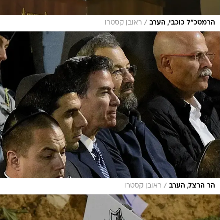
/
הרמטכ"ל כוכבי, הערב
ראובן קסטרו
/
הר הרצל, הערב
ראובן קסטרו