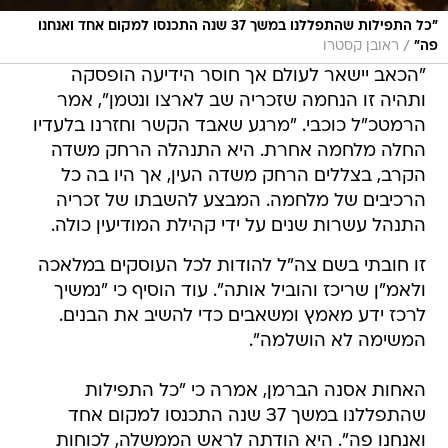
"כל התפילות שהתפללנו במשך 37 שנה התכנסו למקום אחד ואנחנו
/
פה"
ראובן קסטרו
"הכאב יישאר לעולם אך חוסר הידיעה הופסקה
ותהיה זו הנחמה שזכריה שב לארצו ונטמן", אמר
הרמטכ"ל כוכבי. "מרגע שאבד הקשר וחזרנו בלעדיו
החלה מלחמה אחרת. היא התנהלה הרחק משדה
הקרב, בצללים הרחק משדה העין, אך היו בה כל
הרכיבים של מלחמה. המבצע להשבתו של זכריה
התנהל עשרות שנים על ידי קהילת המודיעין כולה.
זו חובתי בשם צה"ל להודות לכל העוסקים במלאכה
ולאמ"ן שריכז והוביל אותה". עוד הוסיף כי "נמשיך
לרכז ידע מאמץ ומשאבים כדי להשיב את הבנים.
המשימה לא הושלמה".
האחות אסנה הברמן, אמרה כי "כל התפילות
שהתפללנו במשך 37 שנה התכנסו למקום אחד
ואנחנו פה". היא הודתה לראש הממשלה, לכוחות