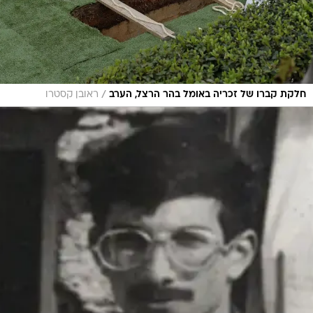
/
חלקת קברו של זכריה באומל בהר הרצל, הערב
ראובן קסטרו