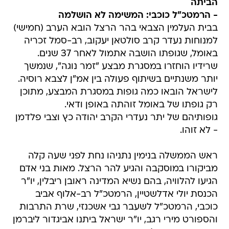
הביתה
- הרמטכ"ל כוכבי: המשימה לא הושלמה
בבית העלמין הצבאי בהר הרצל הובא הערב (חמישי)
למנוחות נעדר קרב סולטאן יעקוב, רב-סמל זכריה
באומל, שגופתו הושבה אתמול לאחר 37 שנים.
שרידיו הוחזרו במסגרת מבצע "זמר נוגה", שנמשך
יותר משנתיים בשיתוף פעולה בין אמ"ן לצבא רוסיה.
לישראל הובאו כמה גופות במסגרת המבצע, מתוכן
רק גופתו של באומל זוהתה באופן ודאי.
גופותיהם של יתר נעדרי הקרב יהודה כץ וצבי פלדמן
- לא זוהו.
ראש הממשלה בנימין נתניהו נחת לפני שעה קלה
מביקורו במוסקבה והגיע להר הרצל. מאות בני אדם
הגיעו להלוויה, בהם נשיא המדינה ראובן ריבלין, יו"ר
הכנסת יולי אדלשטיין, הרמטכ"ל רב-אלוף אביב
כוכבי, הרמטכ"ל לשעבר גבי אשכנזי, שרת התרבות
והספורט מירי רגב, יו"ר ישראל ביתנו אביגדור ליברמן