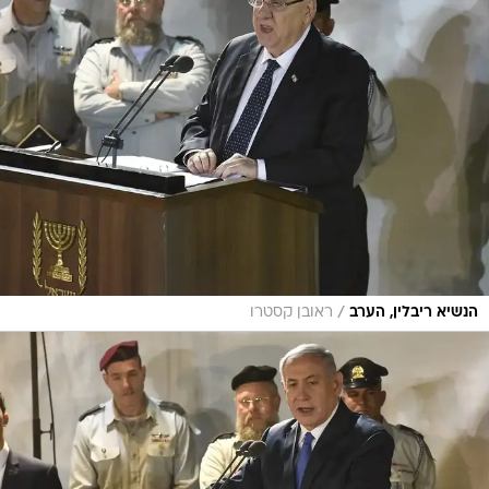
/
הנשיא ריבלין, הערב
ראובן קסטרו