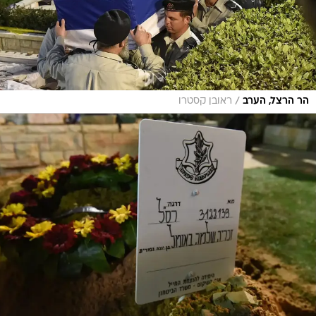
/
הר הרצל, הערב
ראובן קסטרו