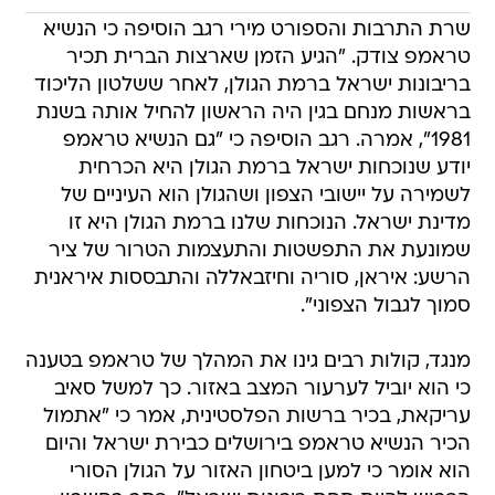
שרת התרבות והספורט מירי רגב הוסיפה כי הנשיא
טראמפ צודק. "הגיע הזמן שארצות הברית תכיר
בריבונות ישראל ברמת הגולן, לאחר ששלטון הליכוד
בראשות מנחם בגין היה הראשון להחיל אותה בשנת
1981", אמרה. רגב הוסיפה כי "גם הנשיא טראמפ
יודע שנוכחות ישראל ברמת הגולן היא הכרחית
לשמירה על יישובי הצפון ושהגולן הוא העיניים של
מדינת ישראל. הנוכחות שלנו ברמת הגולן היא זו
שמונעת את התפשטות והתעצמות הטרור של ציר
הרשע: איראן, סוריה וחיזבאללה והתבססות איראנית
סמוך לגבול הצפוני".
מנגד, קולות רבים גינו את המהלך של טראמפ בטענה
כי הוא יוביל לערעור המצב באזור. כך למשל סאיב
עריקאת, בכיר ברשות הפלסטינית, אמר כי "אתמול
הכיר הנשיא טראמפ בירושלים כבירת ישראל והיום
הוא אומר כי למען ביטחון האזור על הגולן הסורי