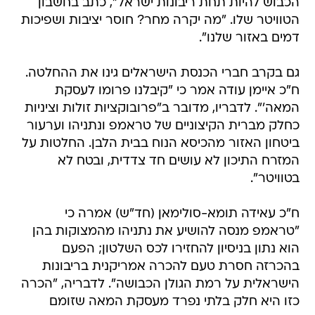
הכבוש להיות תחת ריבונות ישראל", כתב בחשבון
הטוויטר שלו. "מה יקרה מחר? חוסר יציבות ושפיכות
דמים באזור שלנו".
גם בקרב חברי הכנסת הישראלים גינו את ההחלטה.
ח"כ איימן עודה אמר כי "קיבלנו פרומו לעסקת
המאה'". לדבריו, מדובר ב"פרובוקציות זולות וציניות
כחלק מברית הקיצוניים של טראמפ ונתניהו וערעור
ביטחון האזור מהכיסא הנוח בבית הלבן. החלטות על
המזרח התיכון לא עושים חד צדדית, ובטח לא
בטוויטר".
ח"כ עאידה תומא-סולימאן (חד"ש) אמרה כי
"טראמפ מנסה להושיע את נתניהו מהמצוקות בהן
הוא נתון בניסיון להחזירו לכס השלטון; הפעם
בהכרזה חסרת טעם להכרה אמריקנית בריבונות
הישראלית על רמת הגולן הכבושה". לדבריה, "הכרה
כזו היא חלק בלתי נפרד מעסקת המאה שזומם