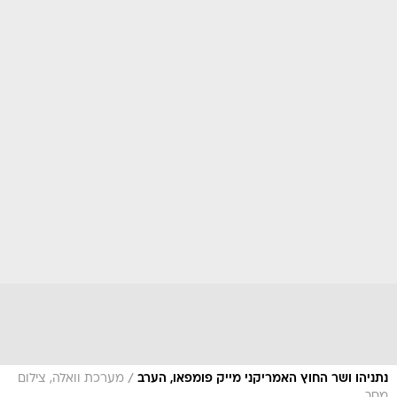
/
נתניהו ושר החוץ האמריקני מייק פומפאו, הערב
מערכת וואלה, צילום
מסך