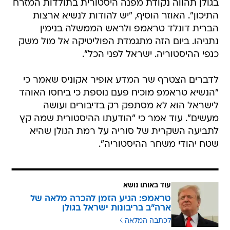
בגולן תהווה נקודת מפנה היסטורית בתולדות המזרח
התיכון". האוזר הוסיף, "יש להודות לנשיא ארצות
הברית דונלד טראמפ ולראש הממשלה בנימין
נתניהו. ביום הזה מתגמדת הפוליטיקה אל מול משק
כנפי ההיסטוריה. ישראל לפני הכל".
לדברים הצטרף שר המדע אופיר אקוניס שאמר כי
"הנשיא טראמפ מוכיח פעם נוספת כי ביחסו האוהד
לישראל הוא לא מסתפק רק בדיבורים ועושה
מעשים". עוד אמר כי "הודעתו ההיסטורית שמה קץ
לתביעה השקרית של סוריה על רמת הגולן שהיא
שטח יהודי משחר ההיסטוריה".
עוד באותו נושא
טראמפ: הגיע הזמן להכרה מלאה של
ארה"ב בריבונות ישראל בגולן
לכתבה המלאה