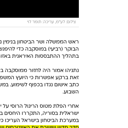
צילום: לע"מ, עריכה: תומר לוי
ראש הממשלה ושר הביטחון בנימין נת
הבוקר (רביעי) במוסקבה כדי להיפגש עם
בתהליך ההתבססות האיראנית באזור 
נתניהו אמור היה לחזור ממוסקבה בי
זאת ברקע אפשרות כי היועץ המשפטי
כתב אישום נגדו בכפוף לשימוע. ב
השבוע.
אחרי הפלת מטוס הריגול הרוסי על י
ישראלית בסוריה, התקררו היחסים בין
במערכת הביטחון בישראל העריכו כי
סדר חדש שישרת את האינטרסים של 