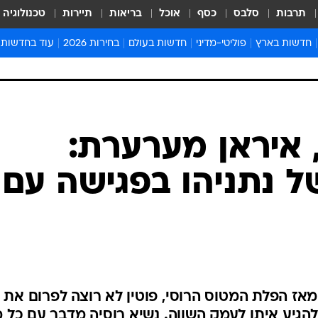
תרבות
סלבס
כסף
אוכל
בריאות
תיירות
טכנולוגיה
חדשות בארץ
פוליטי-מדיני
חדשות בעולם
בחירות 2026
עוד בחדשות
אירועים בארץ
פוליטיקה וממשל
המזרח התיכון
דעות ופרשנויו
חדשות פלילים ומשפט
יחסי חוץ
אירופה
סרי ושלזינגר
חינוך
אמריקה
פרויקטים מיוח
ישראלים בחו"ל
אסיה והפסיפיק
אסור לפספס
 איראן מערערת:
בריאות
אפריקה
מדע וסביבה
ל נתניהו בפגישה עם
חברה ורווחה
הנחיות פיקוד 
ארכיון מדורים
זמני כניסת ש
לוח חופשות וח
לוח שנה
חדשות יהדות
אז הפלת המטוס הרוסי, פוטין לא רוצה לפרום את
חדשות המשפ
גיע איתו לעמק השווה. נשיא רוסיה מדבר עם כל מ