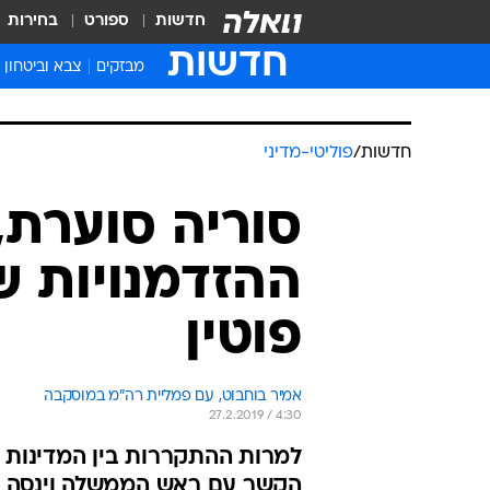
חדשות
ספורט
בחירות
חדשות
מבזקים
צבא וביטחון
חדשות
/
פוליטי-מדיני
סוריה סוערת,
ההזדמנויות ש
פוטין
אמיר בוחבוט, עם פמליית רה"מ במוסקבה
27.2.2019 / 4:30
למרות ההתקררות בין המדינות מ
הקשר עם ראש הממשלה וינסה לה