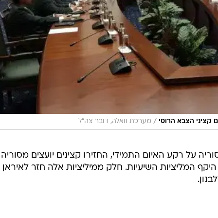
/
קציני הצבא הרוסי
מערכת וואלה, דובר צה"ל
ריה על רקע האיום התמידי, החזירו קצינים יועצים מסוריה
היקף המליציות השיעיות. חלק ממיליציות אלה חזר לאיראן
נון.