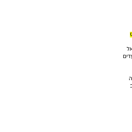
אל
דים
ה