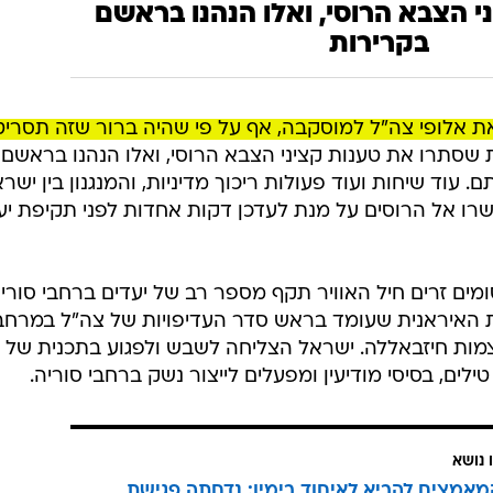
י הצבא הרוסי, ואלו הנהנו בראשם
בקרירות
אלופי צה"ל למוסקבה, אף על פי שהיה ברור שזה תסריט
ות שסתרו את טענות קציני הצבא הרוסי, ואלו הנהנו בראשם
עוד שיחות ועוד פעולות ריכוך מדיניות, והמנגנון בין ישר
שרו אל הרוסים על מנת לעדכן דקות אחדות לפני תקיפת יע
ומים זרים חיל האוויר תקף מספר רב של יעדים ברחבי סורי
האיראנית שעומד בראש סדר העדיפויות של צה"ל במרחב
עצמות חיזבאללה. ישראל הצליחה לשבש ולפגוע בתכנית של
ילים, בסיסי מודיעין ומפעלים לייצור נשק ברחבי סוריה.
 נושא
אמצים להביא לאיחוד בימין: נדחתה פגישת