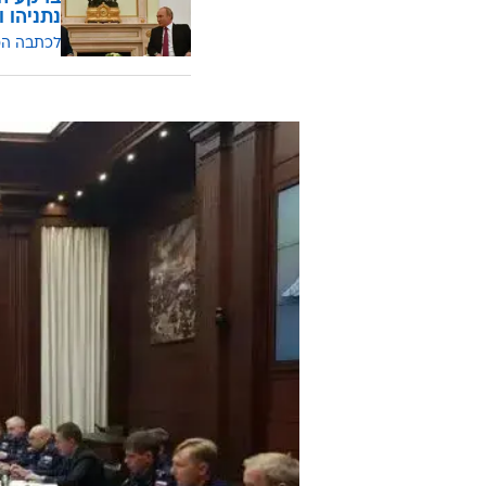
נתניהו ו
לכתבה ה