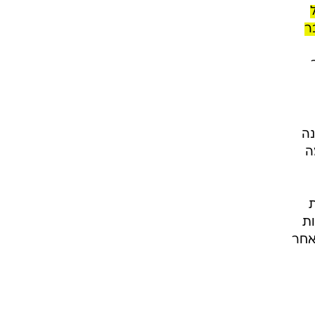
ר
נה
ומה
ת
ות
אחר