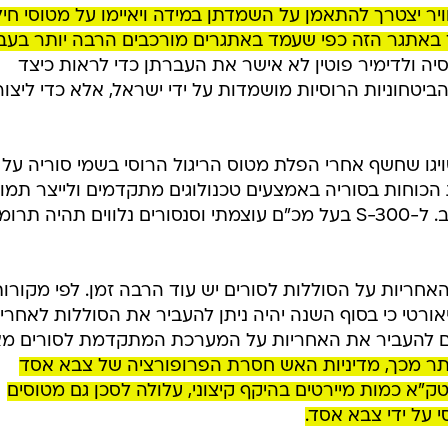
יר יצטרך להתאמן על השמדתן במידה ויאיימו על מטוסי חיל
וד באתגר הזה כפי שעמד באתגרים מורכבים הרבה יותר בעב
סיה ולדימיר פוטין לא אישר את העברתן כדי לראות כיצד
חוניות הרוסיות מושמדות על ידי ישראל, אלא כדי ליצור
ויגו שחשף אחרי הפלת מטוס הריגול הרוסי בשמי סוריה על
 הכוחות בסוריה באמצעים טכנולוגים מתקדמים ולייצר תמו
אווירית טובה יותר על הנעשה במרחב. ל-S-300 בעל מכ"ם עוצמתי וסנסורים נלווים תהיה תר
אחריות על הסוללות לסורים יש עוד הרבה זמן. לפי מקורו
ורטי כי בסוף השנה יהיה ניתן להעביר את הסוללות לאחרי
סים להעביר את האחריות על המערכת המתקדמת לסורים מ
תר מכך, מדיניות האש חסרת הפרופורציה של צבא אסד
ק"א כמות מיירטים בהיקף קיצוני, עלולה לסכן גם מטוסים
י על ידי צבא אסד.