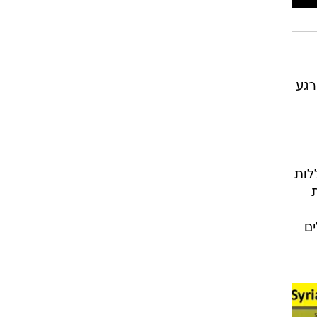
רגע
לות
ת
דולים