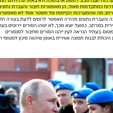
ת יוצבו סביב דמשק או בתוכה ולא באזורים נידחים לצור
ה- S-300 לא רק מוגדרות כמתקדמות מאוד, הן מאפשרות חיבור והעברת נתוני
רחב מה שהמערכות הקיימות של משטר אסד לא מאפשרו
 והעברת נתונים מהירה תאפשר לרוסים לדעת בצורה חד
ירית במרחב. כפועל יוצא מכך, לא ישהו הסורים יירוטים בעת
טוס. בעתיד הנראה לעין ייהנו הסורים מחיבור לסנסורים
יכולת לבנות תמונה אווירית באופן שיהווה סיכון למטוסי ח