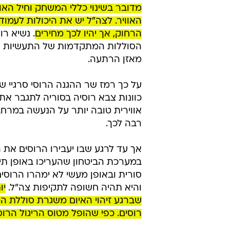
מדובר בשינוי כללי המשחק וחיל האוו
האוויר. לצה"ל יש את היכולות לעמ
הרחוק, אך יהיו לכך מחירים
. נשיא רו
הסוללות המתקדמות של התעשיות הביט
מאזן הרתעה.
על כך רמז שר ההגנה הרוסי סרגיי ש
כוונות צבא רוסיה בסוריה לתגבר את
רבה לכך.
אך עד לרגע שבו יעבירו הרוסים את ה
במערכת הביטחון שהעריכו באופן תיא
סורית ובאופן מעשי לא ימהרו הרו
והיא תהיה חשופה לתקיפות צה"ל.
יו
שברגע זיהוי האיום משגרת סוללת הט
רוסים. כפי שהופל מטוס הריגול הרוס