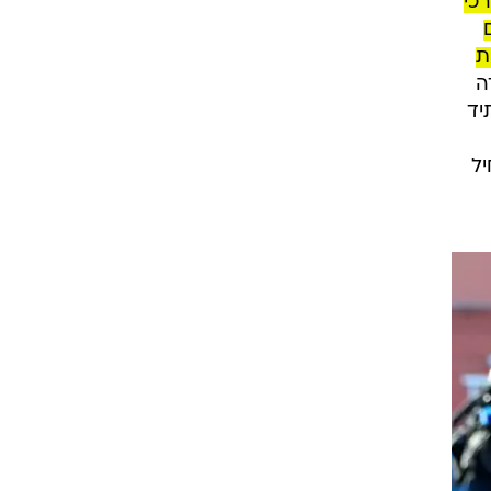
כי
ם
ת
ה
יד
יל