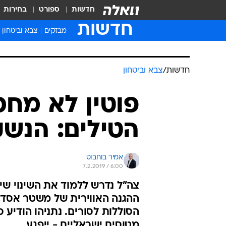
חדשות
ספורט
בחירות
חדשות
מבזקים
צבא וביטחון
חדשות
/
צבא וביטחון
פוטין לא מחכ
הטילים: הנשק
אמיר בוחבוט
7.2.2019 / 6:00
ההגנה האווירית של משטר אסד, 
הסוללות לסורים. נתניהו הודיע כ
מטוסים ישראליים - ייפגע