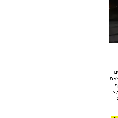
ם
מאס
ף
לא