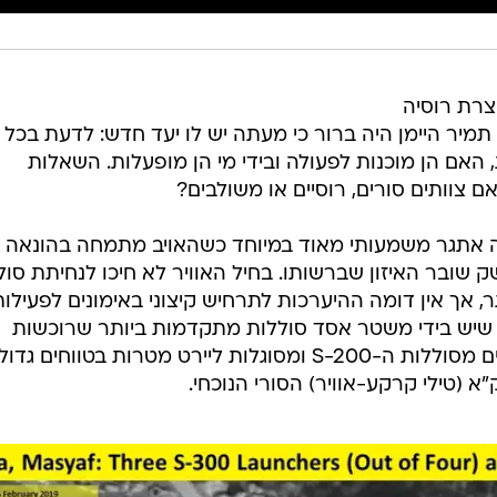
נחתו סוללות ה- S-300 תוצרת רוסיה
 תמיר היימן היה ברור כי מעתה יש לו יעד חדש: לדעת בכל 
, האם הן מוכנות לפעולה ובידי מי הן מופעלות. השאלות
ם צוותים סורים, רוסיים או משולבים?
ה אתגר משמעותי מאוד במיוחד כשהאויב מתמחה בהונאה
 שובר האיזון שברשותו. בחיל האוויר לא חיכו לנחיתת סול
 לאתגר, אך אין דומה ההיערכות לתרחיש קיצוני באימונים לפעילו
עה שיש בידי משטר אסד סוללות מתקדמות ביותר שרוכשות
מטרות בטווחים גדולים כמעט פי שניים מסוללות ה-S-200 ומסוגלות ליירט מטרות בטווחים ג
(טילי קרקע-אוויר) הסורי הנוכחי.