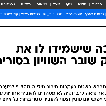
תרבות
סלבס
כסף
אוכל
בריאות
תיירות
טכנולוגיה
חדשות בארץ
פוליטי-מדיני
חדשות בעולם
בחירות 2026
עוד בחדשות
אירועים בארץ
פוליטיקה וממשל
המזרח התיכון
דעות ופרשנויו
חדשות פלילים ומשפט
יחסי חוץ
אירופה
סרי ושלזינגר
חינוך
אמריקה
פרויקטים מיוח
ישראלים בחו"ל
אסיה והפסיפיק
אסור לפספס
ה שישמידו לו את
בריאות
אפריקה
מדע וסביבה
 שובר השוויון בסוריה
חברה ורווחה
הנחיות פיקוד 
ארכיון מדורים
זמני כניסת ש
לוח חופשות וח
צה"ל נדרש ללמוד את השינוי שיתרחש בשטח בעקבות חיבור טי
לוח שנה
אך נראה כי ברוסיה לא ממהרים להעביר אחריות ע
חדשות יהדות
י ייפגש עם פוטין וצפוי להעביר מסר ברור: כל איום 
חדשות המשפ