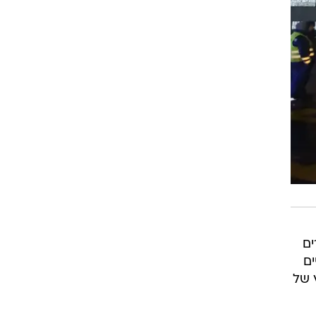
ים
ים
 של