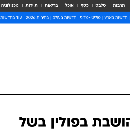
תרבות
סלבס
כסף
אוכל
בריאות
תיירות
טכנולוגיה
חדשות בארץ
פוליטי-מדיני
חדשות בעולם
בחירות 2026
עוד בחדשות
אירועים בארץ
פוליטיקה וממשל
המזרח התיכון
דעות ופרשנויו
חדשות פלילים ומשפט
יחסי חוץ
אירופה
סרי ושלזינגר
חינוך
אמריקה
פרויקטים מיוח
ישראלים בחו"ל
אסיה והפסיפיק
אסור לפספס
בריאות
אפריקה
מדע וסביבה
חברה ורווחה
הנחיות פיקוד 
ארכיון מדורים
זמני כניסת ש
לוח חופשות וח
לוח שנה
חדשות יהדות
ושבת בפולין בשל
חדשות המשפ