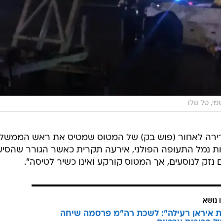
י, טל שלו
רירה לאחור (פוש בק) של המטוס שמטיס את ראש הממשל
ות נמל התעופה הפולני, אירעה תקרית כאשר הגורר שהסיע
נזק לנוסעים, אך המטוס קורקע ואינו כשיר לטיסה".
 נושא
איראן רעילה": לשכת רה"מ פרסמה שיחה