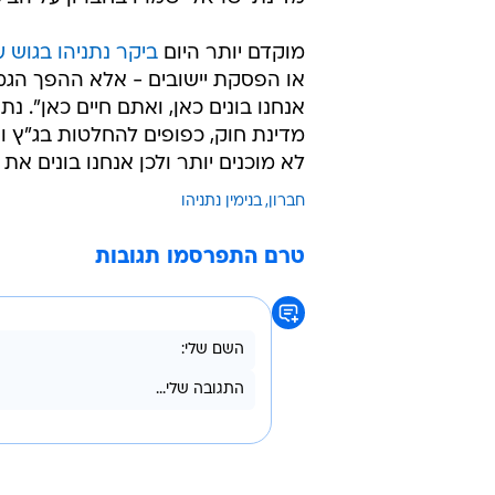
פרי".
בהם וברכושם. פעילי ארגון הפריעו ל
למדינת ישראל שהארגון הזה, שפעל נ
באזור".
אמר כי "מנדט ישן שפג תוקפו משום
אף פגעו ביהודים וברכוש יהודי בעיר
מדינת ישראל ישמרו בחברון על הביט
מוקדם יותר היום
ביקר נתניהו בגוש עצ
או הפסקת יישובים - אלא ההפך הגמור
אנחנו בונים כאן, ואתם חיים כאן". נת
מדינת חוק, כפופים להחלטות בג"ץ ו
לא מוכנים יותר ולכן אנחנו בונים א
חברון
בנימין נתניהו
טרם התפרסמו תגובות