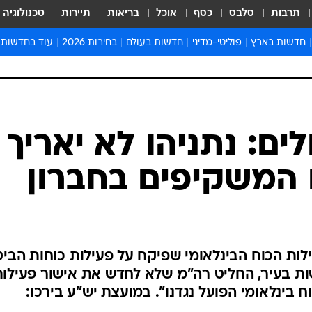
תרבות
סלבס
כסף
אוכל
בריאות
תיירות
טכנולוגיה
חדשות בארץ
פוליטי-מדיני
חדשות בעולם
בחירות 2026
עוד בחדשות
אירועים בארץ
פוליטיקה וממשל
המזרח התיכון
דעות ופרשנויו
חדשות פלילים ומשפט
יחסי חוץ
אירופה
סרי ושלזינגר
חינוך
אמריקה
פרויקטים מיוח
ישראלים בחו"ל
אסיה והפסיפיק
אסור לפספס
בריאות
אפריקה
מדע וסביבה
חברה ורווחה
הנחיות פיקוד 
ארכיון מדורים
זמני כניסת ש
לוח חופשות וח
לוח שנה
חדשות יהדות
ם: נתניהו לא יאריך
חדשות המשפ