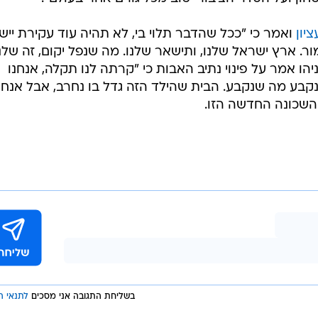
 לדברי המועצה, "כוח TIPH פעל ללא לאות נגד התושבים הישראלים בחברון ואף פגע פיזי
חיילי צה"ל וכוחות הביטחון בפעילותם בחברון. זו בשורה ח
גד מדינת ישראל שנים רבות - לא יהיה יותר חלק מהנוף
יו"ר ועדת המשנה לענייני יהודה ושומרון, ח
 שהיה מורכב משונאי ישראל, חד צדדי בהתנהלותו ובאחרונ
 האבות. חברון שלנו, מאז ולתמיד. צה"ל, משטרת ישראל של
חון ועל הסדר הציבורי טוב מכל גורם אחר בעולם".
יון
ואמר כי "ככל שהדבר תלוי בי, לא תהיה עוד עקירת יישו
. ארץ ישראל שלנו, ותישאר שלנו. מה שנפל יקום, זה שלנו
ניהו אמר על פינוי נתיב האבות כי "קרתה לנו תקלה, אנחנו
נקבע מה שנקבע. הבית שהילד הזה גדל בו נחרב, אבל אנחנ
ת השכונה החדשה הזו.