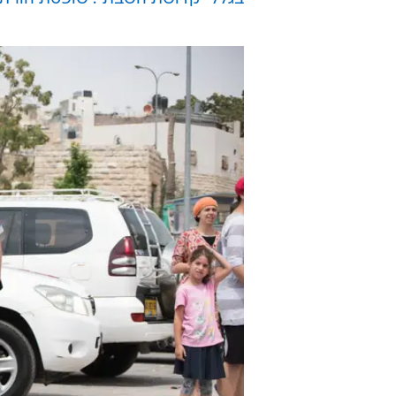
רבה מצד מתנחלים. זאת, בין היתר 
תועד מנקב צמיגים של רכב ישראלי.
מפקד מרחב חברון במשטרה נצ"מ מוריס
ארגון TIPH מול מתיישבי חברון והמשטרה".
עוד בוואלה! NEWS:
גל הירש השיק את מפלגתו: "המטרה 
יום אחד של חורף - וחוזרים לשגרה:
בגלל "קדושת השבת": שופטת הורת