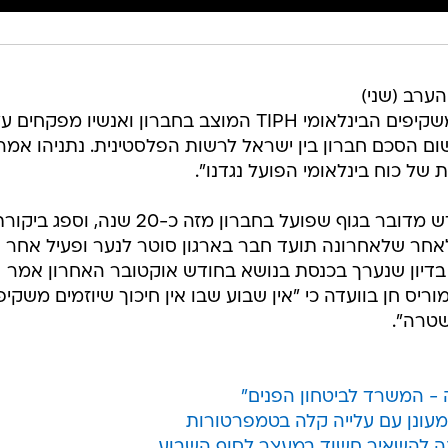
ערב (שני)
שלא להאריך את המנדט של כוח המשקיפים הבינלאומי TIPH המוצב בחברון ואנשיו מפקחים 
ום הסכם חברון בין ישראל לרשות הפלסטינית. נתניהו אמר
של כוח בינלאומי הפועל נגדנו".
המנדט של הכוח מסתיים בסוף החודש מדובר בגוף שפועל בחברון מזה כ-20 שנה, וספג בי