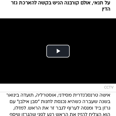
על תנאי, אולם קורבנה הגיש בקשה להארכת גזר
הדין
CCTV
אישה טרנסג'נדרית מסידני, אוסטרליה, תועדה בינואר
בשנה שעברה כשהיא נכנסת לחנות "סבן אילבן" עם
גרזן ביד ומנסה לערוף לגבר זר את הראש. למזלו,
הוא הצליח להזיז את הראש רגע לפני שהגרזן שיסף