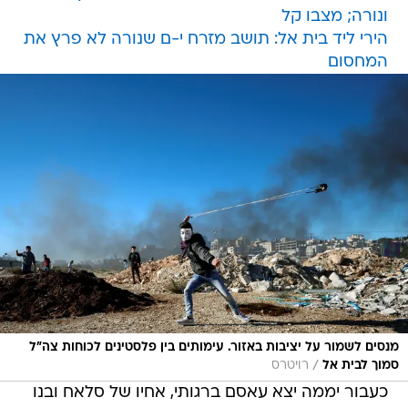
ונורה; מצבו קל
הירי ליד בית אל: תושב מזרח י-ם שנורה לא פרץ את
המחסום
מנסים לשמור על יציבות באזור. עימותים בין פלסטינים לכוחות צה"ל
/
סמוך לבית אל
רויטרס
כעבור יממה יצא עאסם ברגותי, אחיו של סלאח ובנו