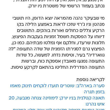
"אין נפגעים, אין אש, ואין עדויות לפעילות חוצנית",
נכתב בעמוד הרשמי של משטרת ניו יורק.
מי שבעיקר נהנה מהמראה יוצא הדופן, היו תושבי
מנהטן וניו ג'רזי שזכו לראות באמצע הלילה בקו
הרקיע צללים כחולים ואורות בוהקים. התושבים
דיווחו על הפסקות חשמל זמניות בעקבות הפיצוץ,
חלונות שרעדו, וחלקם אף נמלטו מבתיהם. כמו כן,
הפיצוץ גרם לסגירתו הזמנית של שדה התעופה "לה
גווארדיה" בעיר, וטיסות נדחו. למעשה, כל שדות
התעופה נפגעו מאובדן אספקת כוח, וברשות
התעופה הפדרלית החליטו בהתאם לקרקע טיסות.
לקריאה נוספת
סערה בארה"ב: שוטרים תועדו לוקחים תינוק מאמו
בזמן תגרה
תאונה קטלנית בניו יורק: לימוזינה צנחה מגבעה, 20
איש נהרגו