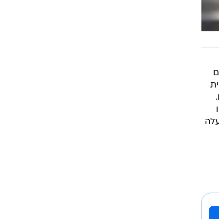
ם
ית
עלה