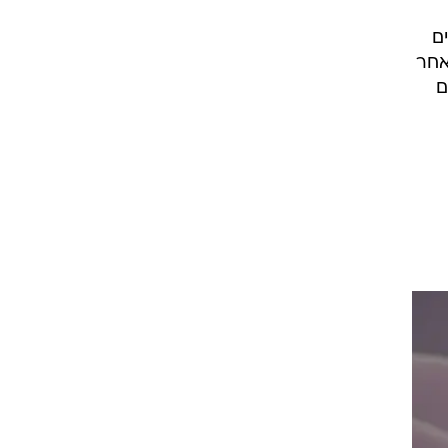
ם
אחר
ם