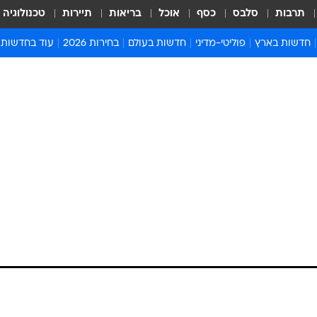
תרבות
סלבס
כסף
אוכל
בריאות
תיירות
טכנולוגיה
חדשות בארץ
פוליטי-מדיני
חדשות בעולם
בחירות 2026
עוד בחדשות
אירועים בארץ
פוליטיקה וממשל
המזרח התיכון
דעות ופרשנויו
חדשות פלילים ומשפט
יחסי חוץ
אירופה
סרי ושלזינגר
חינוך
אמריקה
פרויקטים מיוח
ישראלים בחו"ל
אסיה והפסיפיק
אסור לפספס
בריאות
אפריקה
מדע וסביבה
חברה ורווחה
הנחיות פיקוד 
ארכיון מדורים
זמני כניסת ש
לוח חופשות וח
לוח שנה
חדשות יהדות
חדשות המשפ