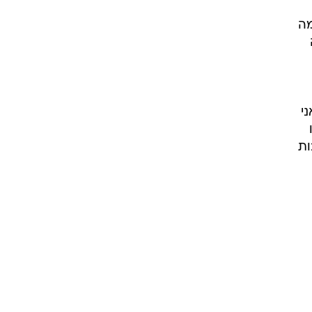
מה
י
ות