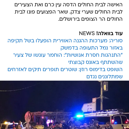
האישה לבית החולים הדסה עין כרם ואת הצעירים
לבית החולים שערי צדק. שאר הפצועים פונו לבית
החולים הר הצופים בירושלים.
עוד בוואלה!
NEWS
סוריה: מערכות ההגנה האווירית הופעלו בשל תקיפה
באזור נמל התעופה בדמשק
"התנהגות חסרת אנושיות": הוחמר עונשו של צעיר
שהשתתף באונס קבוצתי
השופט בדימוס רוזן: שוטרים תופרים תיקים לאזרחים
שמתלוננים נגדם