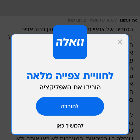
/
אין תמונה
מערכת וואלה, צילום מסך
המורים של צגאיי מבית הספר רוגוזין בתל אביב
דיווחו כמה פעמים למחלקת הרווחה ועדכנו אותה על
המצב המסוכן שבו היא נמצאת. אחת המורות שלה
אמרה כי בשל המבנה המשפחתי והעובדה שאמה
עבדה בניקיון עד שעות מאוחרות, במשך רוב שעות
היממה היא הייתה לבדה והוגדרה כנערה בסיכון.
גם בארגון אסף (ארגון סיוע לפליטים ומבקשי מקלט)
אומרים כי לפני כארבע שנים הם העבירו לשירותי
הרווחה דיווח בעניינה של צגאיי, וכי מדובר בילדה
בסיכון.
לדברי גורם במערכת אכיפת החוק, "מדובר לצערנו
בסיפור שבו המערכת התנהלה כאילו מדובר בילדה
שקופה". הוא אמר כי "מצטיירת תמונה קשה של מי
שנפלה בין הכיסאות. המערכות לא ראו אותה ולא