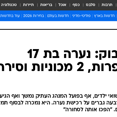
תרבות
סלבס
כסף
אוכל
בריאות
תיירות
טכנולוגיה
חדשות בארץ
פוליטי-מדיני
חדשות בעולם
בחירות 2026
עוד בחדשות
אירועים בארץ
פוליטיקה וממשל
המזרח התיכון
דעות ופרשנויו
חדשות פלילים ומשפט
יחסי חוץ
אירופה
סרי ושלזינגר
חינוך
אמריקה
פרויקטים מיוח
ישראלים בחו"ל
אסיה והפסיפיק
אסור לפספס
נמכרה בפייסבוק: נערה בת 17
בריאות
אפריקה
מדע וסביבה
חברה ורווחה
הנחיות פיקוד 
ארכיון מדורים
זמני כניסת ש
לוח חופשות וח
ואי ילדים, אף בפועל המנהג העתיק נמשך ואף הגיע
לוח שנה
עה גברים על רכישת נערה. היא נמכרה לבסוף תמו
חדשות יהדות
ם. "הפכו אותה לסחורה"
חדשות המשפ