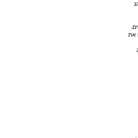
הג
ם.
 את
ה