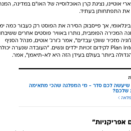
טרם מלאו להן 18. לפי מארי אוטיינו, נציגת קרן האוכלוסייה של האו"ם במדינה, המנ
ל את התפתחותן בעתיד.
ינלאומי, אך פייסבוק הסירה את הפוסט רק כעבור כמה ימי
ה המכירה הפומבית, נותרו באוויר פוסטים אחרים ששיבחו
יה מזכיר שווקי עבדים", אמר ג'ורג' אוטים, מנהל הסניף
המקומי של ארגון הסיוע Plan International לקידום זכויות ילדים ונשים. "העובדה שנערה יכול
ולה ביותר בעולם בעידן הזה היא לא-תיאמן", אמר.
ה
שיעשה לכם סדר - מי המפלגה שהכי מתאימה
 שלכם?
מלאה
ם אפריקניות"