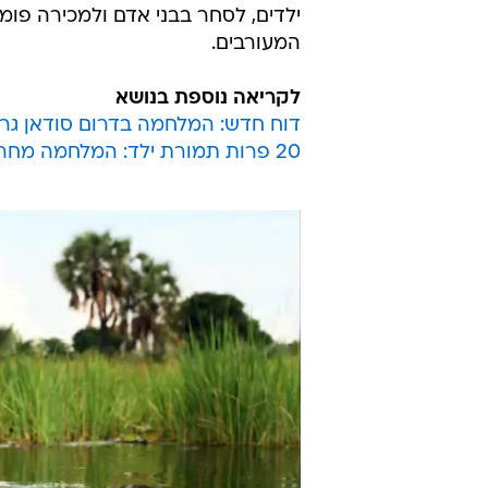
ילדים, לסחר בבני אדם ולמכירה פומב
המעורבים.
לקריאה נוספת בנושא
דוח חדש: המלחמה בדרום סודאן גרמה לכ-400 אלף 
20 פרות תמורת ילד: המלחמה מחריפה, והחטיפות בדרום סודאן מתגברות