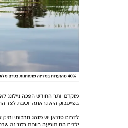
40% מהנערות במדינה מתחתנות בטרם מלאו להן 18. נערה משחקת בביצה במדינת המחוז ניל
מוקדם יותר החודש הפכה ניילונג ל
בפייסבוק היא נראתה יושבת לצד הח
לדרום סודאן יש מנהג תרבותי ותיק 