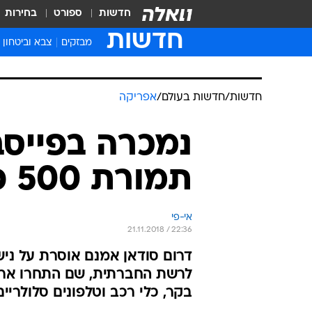
חדשות
ספורט
בחירות
חדשות
מבזקים
צבא וביטחון
חדשות
/
חדשות בעולם
/
אפריקה
תמורת 500 פרות, 2 מכוניות וסירה
אי-פי
21.11.2018 / 22:36
דרום סודאן אמנם אוסרת על ניש
לרשת החברתית, שם התחרו ארב
בקר, כלי רכב וטלפונים סלולריי