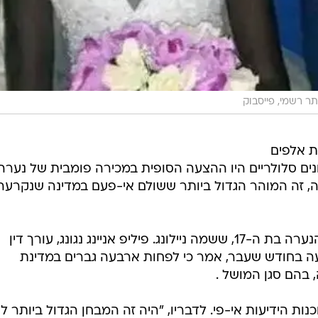
ר רשמי, פייסבוק
רת אלפים
ונים סלולריים היו ההצעה הסופית במכירה פומבית של נערה
ה, זה המוהר הגדול ביותר ששולם אי-פעם במדינה שנקרעה
הרוכש היה גבר שגדול פי שלושה מהנערה בת ה-17, ששמה ניילונג. פיליפ אניינג נגונג, עורך דין
ה בחודש שעבר, אמר כי לפחות ארבעה גברים במדינת
 בהם סגן המושל .
ת הידיעות אי-פי. לדבריו, "היה זה המבחן הגדול ביותר לנ