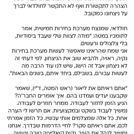
הצהרה לתקשורת ואף לא התקשר לחולדאי לברך
על ניצחונו כמקובל.
חולדאי, שמנצח מערכת בחירות חמישית, אמר
לתומכיו במטה: "מודה לצוות שלי שעבד ביסודיות,
בלי צלצולים ורעשים.
אני שמח שהראינו שאפשר לעשות מערכת בחירות
נקיה, ראויה, ולהביא שוב את הניצחון. לפי דעתי זה
לא ניצחון אבל זה הישג, שיש לנו עוד הרבה מה
לעשות עבורם, בשבילם, ביחד איתם, בשנים הבאות".
"אתם ראיתם את ליאור (ראש המטה, ד"י), שאמר
שקבענו יעדים ועמדנו בהם. איך אומרים החבר'ה?
הגיע הזמן לחזור לעבודה. ממחר חוזרים לעבודה.
נמשיך לעבוד בשקט ובמקצועיות. אם תרשו לי הערה
אחת. כל אלה שמצלמים אותי עכשיו. כל הזמן אמרתי
לכם, אתם ראיתם סקר? לחיי הדרמות שבדרך. אנחנו
נמשיך לנהל את העיר. נקים קואליציה טובה ונעשה