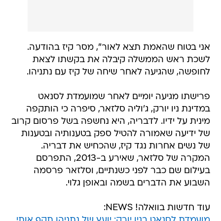
אני בטוח שהאמת תצא לאור", מסר קיז בהודעה.
לשכת ראש הממשלה קיבלה את בקשתו לצאת
לחופשה, שהגיעה לאחר שיחה של קיז עם נתניהו.
פרישתו מגיעה יומיים לאחר שמועמדת לסנאט
במדינת ניו יורק, ג'וליה סלזאר, סיפרה כי הותקפה
מינית על ידיו. לדבריה, היא נחשפה בשל פרסום קרוב
של ידיעה שאמורה להטיל ספק בטענותיה ובטענות
של נשים אחרות נגד קיז, שהכחיש את דבריה.
המקרה של סלזאר, שאירע ב-2013, התפרסם
בעילום שם כבר לפני כשנתיים, וסלזאר פרסמה
השבוע את הדברים בשמה ובאופן גלוי.
עוד חדשות בוואלה! NEWS:
מועמדת לסנאט בניו יורק: יועץ של נתניהו תקף אותי