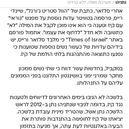
/
נתניהו
מערכת וואלה, ללא קרדיט
אחרי סלזאר, כתבת של "הוול סטריט ג'ורנל", שיינדי
רייס, פרסמה בטוויטר עדות נוספת על מפגש "נוראי"
עם קיז וטענה כי הוא אינו מוכן לקבל את המילה "לא"
כתשובה ולא חדל "לדחוף את עצמו". אתמול פורסם
באתר "Times of Israel" כי מלבד סלזאר ורייס, יש
בידיהם עדויות של כעשר נשים נוספות שטוענות כי
נפגעו כתוצאה מהתנהגות בלתי הולמת של קיז.
במקביל, בחדשות עשר דווח כי שתי נשים ממכון
מחקר שמרני ימני בוושינגטון התלוננו בפני הממונים
עליהם על התנהלותו.
בלשכה לא הגיבו בימים האחרונים לדיווחים ולטענות
נגד קיז, בדומה לגיבוי שנתניהו נתן ב-2012 לראש
הלשכה נתן אשל, שהטריד מינית עובדת בלשכה.
יציאתו של קיז לחופשה בהתנדבות פותרת את
הבעיה באלגנטיות לעת עתה, אך מגיעה בתזמון