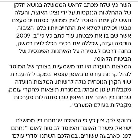
השר כץ שלח מכתב לראש הממשלה בנושא חלקן
של ההחלטות הננקטות על ידי נציגי האוצר, והעלה
חשש לקיימות המוסד לזמן ממושך כמתחייב מעצם
טבעו ויכולתו למלא את התחייבויותיו כלפי הציבור,
אשר שם בו את מבטחו. עוד כתב כץ כי "ב-2009
הוקמה ועדה, שכללה את בכירי הכלכלנים במשק,
בחנה דרכים לשמירה על האיתנות הפיננסית של
הביטוח הלאומי.
המלצות הוועדה היו חד משמעיות בצורך של המוסד
לנהל קרנות עודפים באופן עצמאי במקביל להעברת
שווי הקרן הנוכחית כולה לרשותו. המלצות הוועדה
מקבלות עיגון מובהק במסגרת תוצאות מחקרי עומק,
שבחנו בין היתר את האופן שבו מתנהלות מערכות
מקבילות בעולם המערבי".
בנוסף לכך, ציין כץ כי ההסכם שנחתם בין ממשלת
ישראל, משרד האוצר והמוסד לביטוח לאומי "נחתם
לפני כארבעה עשורים, במהלכם השתנו 'סדרי עולם'