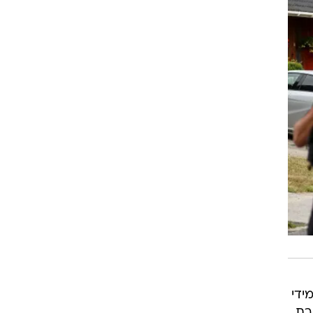
ידי
רת