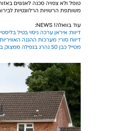
טופל ולא צפויה סכנה לאנשים באזו
משותפת הרשויות הרלוונטיות לבירור 
עוד בוואלה! NEWS:
דיווח: איראן ערכה ניסוי בטיל בליסטי
דיווח סורי: מערכות ההגנה האווירי
מטייל כבן 50 נהרג בנפילה ממצוק בגובה 30 מטרים בנחל חווה שבנגב