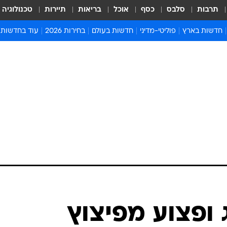
תרבות
סלבס
כסף
אוכל
בריאות
תיירות
טכנולוגיה
חדשות בארץ
פוליטי-מדיני
חדשות בעולם
בחירות 2026
עוד בחדשות
אירועים בארץ
פוליטיקה וממשל
המזרח התיכון
דעות ופרשנויו
חדשות פלילים ומשפט
יחסי חוץ
אירופה
סרי ושלזינגר
חינוך
אמריקה
פרויקטים מיוח
ישראלים בחו"ל
אסיה והפסיפיק
אסור לפספס
בריאות
אפריקה
מדע וסביבה
חברה ורווחה
הנחיות פיקוד 
ארכיון מדורים
זמני כניסת ש
לוח חופשות וח
לוח שנה
חדשות יהדות
 ופצוע מפיצוץ
חדשות המשפ