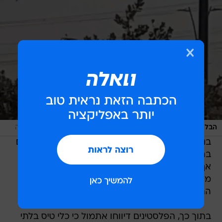
/
הבלון בשמי קריית גת, הבוקר
מערכת וואלה, יוסי אזרד, איחוד הצלה
בנוסף ציינו כי פעילות המעבר תיבחן בימים הקרובים
בהתאם לירידה בפעולות הטרור. במשרד הביטחון
אף הודיעו כי החזרת מעבר כרם שלום לפעילות
מלאה מותנית בהפסקה מוחלטת של שיגור בלוני
התבערה והחיכוך על הגדר.
בתוך כך, הפלסטינים דיווחו אתמול כי כלי טיס בלתי