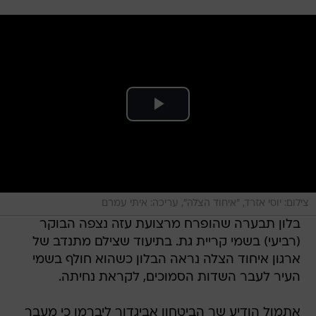
צילום: יוסי אזרד, "איחוד הצלה", עריכה: איתי עמרם
בלון תבערה שהופרח מרצועת עזה נצפה הבוקר
(רביעי) בשמי קריית גת. בתיעוד שצילם מתנדב של
ארגון איחוד הצלה נראה הבלון כשהוא חולף בשמי
העיר לעבר השדות הסמוכים, לקראת נחיתה.
אתמול הודיע שר הביטחון אביגדור ליברמן כי מעבר