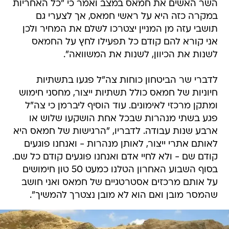
השר האשים את חמאס במצב ואמר כי "כל האחריות
במקרה כזה היא על ראשי חמאס, אך לצערי גם
תושבי עזה מן המניין יצטרכו לשלם את המחיר ולכן
אני קורא להם קודם כל תפעילו לחץ על החמאס
לשנות את הכיוון, לשנות את המשוואה".
לדברי שר הביטחון כוחות צה"ל פגעו בתשתיות
חיוניות של חמאס כולל תשתיות ייצור, מחסני חימוש
ומתקן מרכזי לאימונים. עוד הוסיף ליברמן כי צה"ל
פגע בשתי מנהרות שבכל אחת הושקעו שלוש או
ארבע שנות עבודה. לדבריו, "הרגישות של חמאס היא
לאותם אתרי ייצור, לאותן מנהרות - ואנחנו פוגעים
קודם שם - ולא לחיי אדם ואנחנו פוגעים קודם כל שם.
בסוף השבוע האחרון הטלנו כמעט 50 טון חימושים
על אותם מרכזים אסטרטגיים של חמאס ואני חושב
שהמסר מובן ואם הוא לא מובן נצטרך להמשיך".