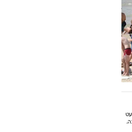
עט
ה.