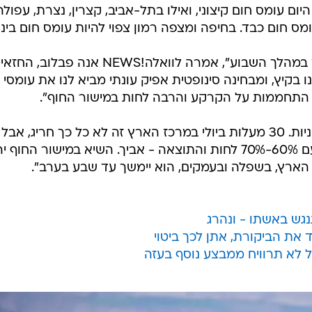
 היום עומס חום קיצוני, ואילו בתל-אביב, קצרין, נצרת, עפולה
ס חום כבד. בחיפה ומצפה רמון צפוי להיות עומס חום בינונ
"מחר כבר תהיה הקלה, והיא תימשך במהלך השבוע", אמרה לוואלה!NEWS אנה פבלוב, ה
 בקיץ, ומבחינה סינופטית אפיק עונתי מביא לנו את עומסי
 התחממות על הקרקע והרבה לחות במישור החוף".
לדבריה, "הטמפרטורות אינן כה קיצוניות. 30 מעלות ביולי במרכז הארץ זה לא כל כך חריג, אבל
הרוח המערבית נושאת מהים אוויר עם 60%-70% לחות והתוצאה - אביך. השיא במישור החוף
גש באשתו - ונהרג
את הביקורת, אתן לכך ביטוי
ל לא תרוויח ממבצע נוסף בעזה