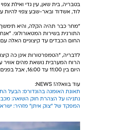
בטבריה, בית שאן, עין גדי ואילת צפוי
לוד, אשדוד ובאר-שבע צפוי להיות עומ
התורנית בשירות המטאורולוגי. "אנחנו
החום הכבדים עד קיצוניים האלה עם
היום בין 11:00 עד 16:00, אבל בפנים הארץ, בשפלה ובעמקים, הוא יימשך עד שבע בערב".
עוד בוואלה! NEWS:
תאונת האומגה בהונדורס: הבעל התנ
נתניהו על הצהרת חוק השואה: מכבד 
המפקד של "צוק איתן" מזהיר: ישרא