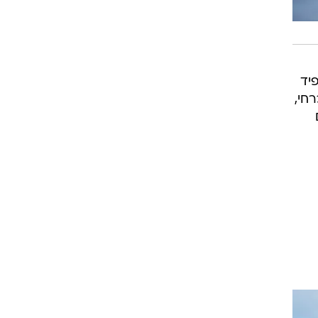
יד
חי,