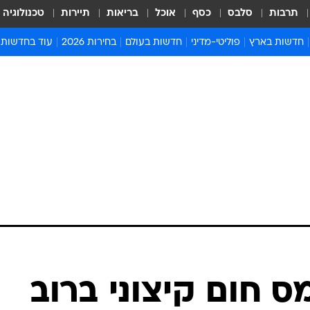
תרבות
סלבס
כסף
אוכל
בריאות
תיירות
טכנולוגיה
חדשות בארץ
פוליטי-מדיני
חדשות בעולם
בחירות 2026
עוד בחדשות
אירועים בארץ
פוליטיקה וממשל
המזרח התיכון
דעות ופרשנויו
חדשות פלילים ומשפט
יחסי חוץ
אירופה
סרי ושלזינגר
חינוך
אמריקה
פרויקטים מיוח
ישראלים בחו"ל
אסיה והפסיפיק
אסור לפספס
בריאות
אפריקה
מדע וסביבה
חברה ורווחה
הנחיות פיקוד 
ארכיון מדורים
זמני כניסת ש
לוח חופשות וח
לוח שנה
חדשות יהדות
מס חום קיצוני ברוב
חדשות המשפ