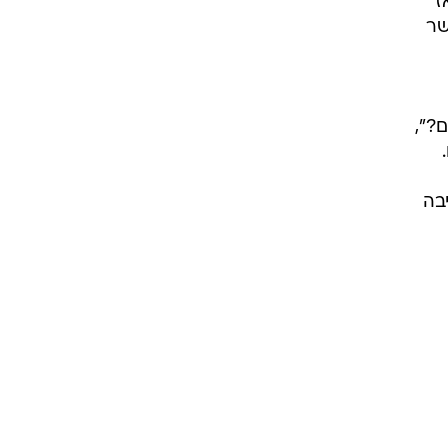
ז
שר
?",
בה