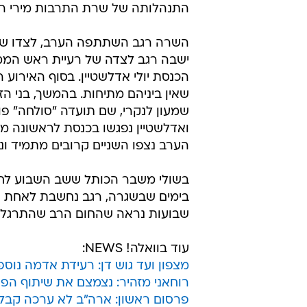
התנהלותה של שרת התרבות מירי רג
ישבה רגב לצדה של רעיית ראש הממש
הכנסת יולי אדלשטיין. בסוף האירוע ר
שאין ביניהם מתיחות. בהמשך, בני הזו
שמעון לנקרי, שם תועדה "סולחה" פומב
ואדלשטיין נפגשו בכנסת לראשונה 
הערב נצפו השניים קרובים מתמיד ו
בשולי משבר הכותל ששב השבוע לחיי 
בימים שבשגרה, רגב נחשבת לאחת ה
שבועות נראה שהחום הרב שהתרגלנו לר
עוד בוואלה! NEWS:
מצפון ועד גוש דן: רעידת אדמה נוס
רוחאני מזהיר: נצמצם את שיתוף הפ
פרסום ראשון: ארה"ב לא ערכה קבלת פנים ל-4 ביולי ע