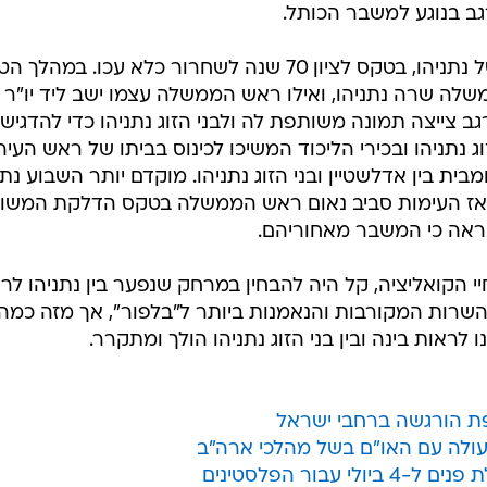
ב בנוגע למשבר הכותל.
השרה רגב השתתפה הערב, לצדו של נתניהו, בטקס לציון 70 שנה לשחרור כלא עכו. במה
לה שרה נתניהו, ואילו ראש הממשלה עצמו ישב ליד יו"ר
גב צייצה תמונה משותפת לה ולבני הזוג נתניהו כדי להדגיש
ג נתניהו ובכירי הליכוד המשיכו לכינוס בביתו של ראש העיר
ית בין אדלשטיין ובני הזוג נתניהו. מוקדם יותר השבוע נתנ
מאז העימות סביב נאום ראש הממשלה בטקס הדלקת המשוא
נראה כי המשבר מאחוריהם.
הקואליציה, קל היה להבחין במרחק שנפער בין נתניהו לרג
שרות המקורבות והנאמנות ביותר ל"בלפור", אך מזה כמה
אות בינה ובין בני הזוג נתניהו הולך ומתקרר.
פת הורגשה ברחבי ישראל
עולה עם האו"ם בשל מהלכי ארה"ב
בור הפלסטינים