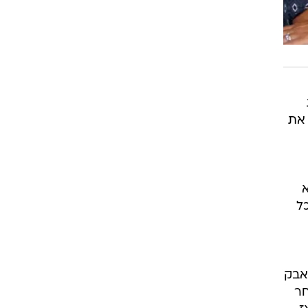
 את
א
ל
מאבק
חר