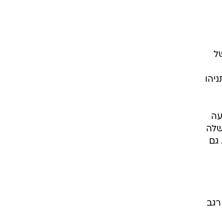
ל
ניהו
עה
שלה
 גם
רגב