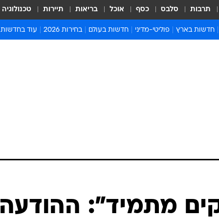
תרבות
סלבס
כסף
אוכל
בריאות
תיירות
טכנולוגיה
חדשות בארץ
פוליטי-מדיני
חדשות בעולם
בחירות 2026
עוד בחדשות
אירועים בארץ
פוליטיקה וממשל
המזרח התיכון
דעות ופרשנויו
חדשות פלילים ומשפט
יחסי חוץ
אירופה
סרי ושלזינגר
חינוך
אמריקה
פרויקטים מיוח
ישראלים בחו"ל
אסיה והפסיפיק
אסור לפספס
בריאות
אפריקה
מדע וסביבה
חברה ורווחה
הנחיות פיקוד 
ארכיון מדורים
זמני כניסת ש
לוח חופשות וח
לוח שנה
חדשות יהדות
ים מתמיד": ההודעה
חדשות המשפ