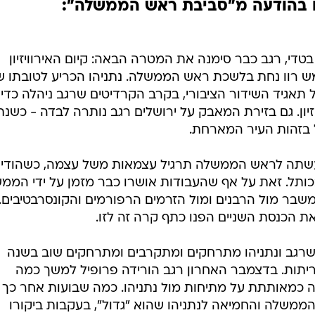
הו בהודעה מ"סביבת ראש הממשלה":
י, רגב כבר סימנה את המטרה הבאה: קיום האירוויזיון
ש רוו נחת בלשכת ראש הממשלה. נתניהו הכריע לטובתו ש
תאגיד השידור הציבורי, בקרב הקרדיטים שרגב ניהלה כדי
זיון. גם בזירת המאבק על ירושלים רגב נותרה לבדה - כשנת
בזהות העיר המארחת.
עשתה לראש הממשלה תרגיל עצמאות משל עצמה, כשהודי
תל. זאת על אף שהעבודות אושרו כבר מזמן על ידי הממ
משבר מול הרבנים ומול הזרמים הרפורמים והקונסרבטיבים.
ת הכנסת השניים הפנו כתף קרה זה לזו.
שרגב ונתניהו מתרחקים ומתקרבים ומתרחקים שוב בשנה
יתות. בדצמבר האחרון רגב הורידה פרופיל למשך כמה
 כמאותתת על מתיחות מול נתניהו. כמה שבועות אחר כך 
ממשלה והחמיאה לנתניהו שהוא "גדול", בעקבות ביקורו