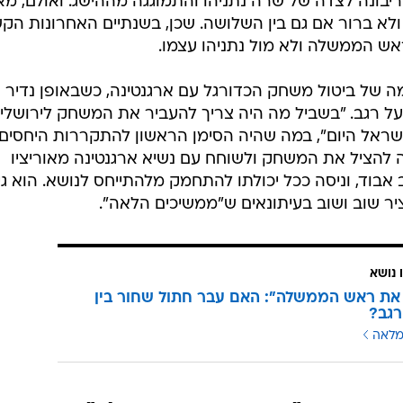
יבונה לצדה של שרה נתניהו והתמוגגה מההישג. ואולם, מא
ולא ברור אם גם בין השלושה. שכן, בשנתיים האחרונות הק
אש הממשלה ולא מול נתניהו עצמו.
 של ביטול משחק הכדורגל עם ארגנטינה, כשבאופן נדיר
על רגב. "בשביל מה היה צריך להעביר את המשחק לירושלים
ישראל היום", במה שהיה הסימן הראשון להתקררות היחסים.
 להציל את המשחק ולשוחח עם נשיא ארגנטינה מאוריציו
אבוד, וניסה ככל יכולתו להתחמק מלהתייחס לנושא. הוא גי
ר שוב ושוב בעיתונאים ש"ממשיכים הלאה".
 נושא
את ראש הממשלה": האם עבר חתול שחור בין
רגב?
מלאה