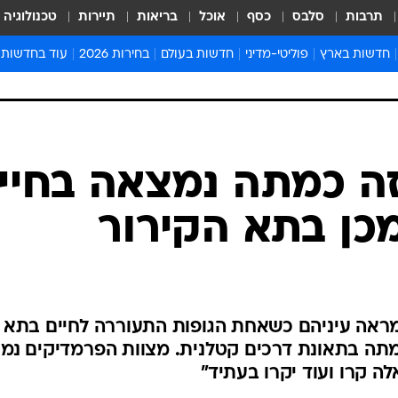
תרבות
סלבס
כסף
אוכל
בריאות
תיירות
טכנולוגיה
חדשות בארץ
פוליטי-מדיני
חדשות בעולם
בחירות 2026
עוד בחדשות
אירועים בארץ
פוליטיקה וממשל
המזרח התיכון
דעות ופרשנויו
חדשות פלילים ומשפט
יחסי חוץ
אירופה
סרי ושלזינגר
חינוך
אמריקה
פרויקטים מיוח
ישראלים בחו"ל
אסיה והפסיפיק
אסור לפספס
ה כמתה נמצאה בחיי
בריאות
אפריקה
מדע וסביבה
כן בתא הקירור
חברה ורווחה
הנחיות פיקוד 
ארכיון מדורים
זמני כניסת ש
לוח חופשות וח
מראה עיניהם כשאחת הגופות התעוררה לחיים בתא
לוח שנה
מתה בתאונת דרכים קטלנית. מצוות הפרמדיקים נמס
חדשות יהדות
ה קרו ועוד יקרו בעתיד"
חדשות המשפ