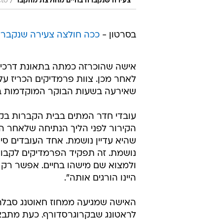
/
צעירה שנקברה בחיים מחולצת מהקבר
cto
בסרטון -
ככה חולצה צעירה שנקברה
אישה שהוכרזה כמתה בתאונת דרכים
לאחר מכן. צוות פרמדיקים הכריז על
שאירעה בשעות הבוקר המוקדמות ב-24 ביוני על כביש ליד יוהנסבורג, דרום אפר
עובדי חדר המתים בבית הקברות בקר
הקירור לפני הליך הנתיחה שלאחר ה
שהיא עדיין נושמת. אחד העובדים ס
נושמת. זה תפקיד הפרמדיקים לקבוע
ולמצוא שם מישהו בחיים. אפשר רק ל
היינו הורגים אותה".
האישה שמגיעה ממחוז חאוטנג סבלה
לראטונג שבקרוגרסדורף. כעת מתבצ