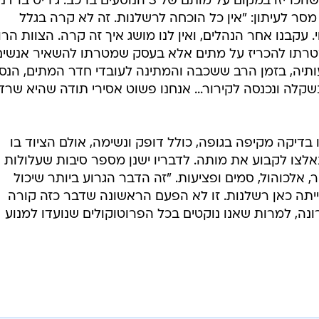
צוות פרמדיקים של Distress Alert שהכריזו במקום על מותם של 3 הנוסעים ברכב. ג'ריט 
ר לעיתון: "אין כל הוכחה לרשלנות. זה לא קרה בגלל
עקבנו אחר הנהלים, ואין לנו מושג איך זה קרה. הצוות הרו
מטרתו להכריז על מתים אלא בעסק שמטרתו להשאיר אנשים
ותיה, בזמן הרב ששכבה והמתינה לעובדי חדר המתים, הנס
קלה ונכנסה לקירור... אנחנו פשוט אסירי תודה שהיא שרד
בדיקה מקיפה בגופה, כולל דופק ונשימה, אולם הציוד בו
לצו לקבוע את מותה. לדבריו ישנן מספר סיבות שעלולות
, אלכוהול, סמים ופציעות. "זה הדבר הגרוע ביותר שיכול
ייתה כאן רשלנות. זו לא הפעם הראשונה שדבר כזה קורה
ה, למרות שאנו נוקטים בכל הפרוטוקולים שנועדו למנוע