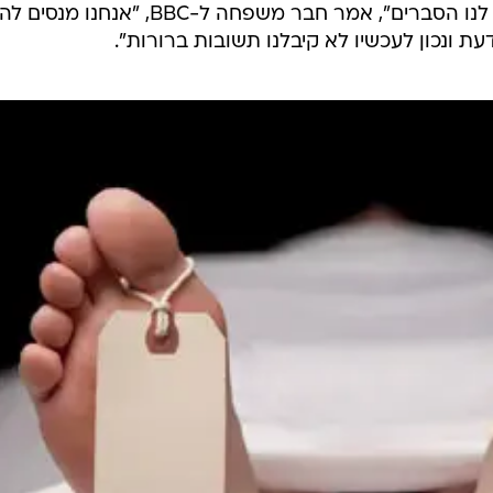
דורשת תשובות: "היינו בשוק. מגיעים לנו הסברים", אמר חבר משפחה ל-BBC, "אנחנו 
ת ונכון לעכשיו לא קיבלנו תשובות ברורות".