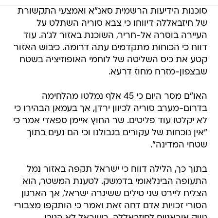
סוכנות הידיעות הרשמית סאנ"א ואמצעי התקשורת
של חיזבאללה דיווחו כי צבא סוריה השתלט על
העיירה בוסרה אל-חריר, השוכנת באזור לג'ה. עוד
דווח כי הכוחות מתקדמים עתה דרומה. כיבוש האזור
קטע את כיס השליטה של לוחמי האופוזיציה בשטח
שבצפון-מזרח מחוז דרעא.
האו"ם מסר היום כי 45 אלף נמלטו מהלחימה
בדרום-מערב סוריה לכיוון ירדן, אך בעמאן הבהירו כי
לא יקלטו עוד פליטים. שר החוץ איימן ספאדי אמר כי
"אין נוכחות של עקורים בגבולנו וכי הם נעים בתוך
שטחי המדינה".
בתוך כך, הלילה דווח כי ישראל תקפה באזור נמל
התעופה הבינלאומי בדמשק. לטענת המשטר, הוא
הצליח ליירט שני טילים ששיגרה ישראל, אך הארגון
הסורי זכויות אדם דחה זאת ואמר כי הותקפו מצבורי