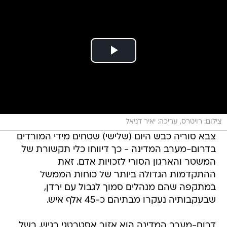
צילום: רויטרס, עריכה: יאיר דניאל
צבא סוריה כבש היום (שלישי) שטחים מידי המורדים
בדרום-מערב המדינה - כך דיווחו כלי תקשורת של
המשטר והארגון הסורי לזכויות אדם. זאת
ההתקדמות הגדולה ביותר של כוחות הממשל
במתקפה שהם מנהלים סמוך לגבול עם ירדן,
שבעקבותיה נעקרו מבתיהם כ-45 אלף איש.
דרום-מערב המדינה הוא אזור אסטרטגי רגיש, בשל