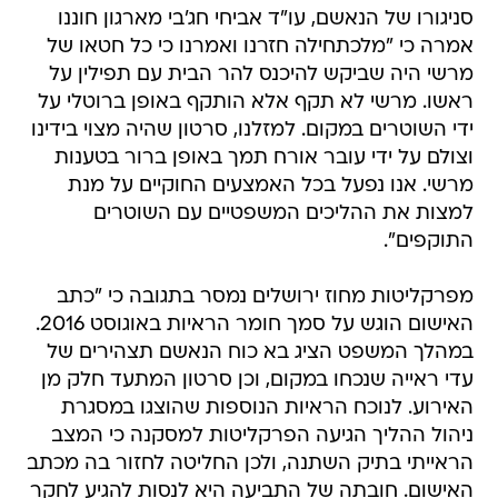
סניגורו של הנאשם, עו"ד אביחי חג'בי מארגון חוננו
אמרה כי "מלכתחילה חזרנו ואמרנו כי כל חטאו של
מרשי היה שביקש להיכנס להר הבית עם תפילין על
ראשו. מרשי לא תקף אלא הותקף באופן ברוטלי על
ידי השוטרים במקום. למזלנו, סרטון שהיה מצוי בידינו
וצולם על ידי עובר אורח תמך באופן ברור בטענות
מרשי. אנו נפעל בכל האמצעים החוקיים על מנת
למצות את ההליכים המשפטיים עם השוטרים
התוקפים".
מפרקליטות מחוז ירושלים נמסר בתגובה כי "כתב
האישום הוגש על סמך חומר הראיות באוגוסט 2016.
במהלך המשפט הציג בא כוח הנאשם תצהירים של
עדי ראייה שנכחו במקום, וכן סרטון המתעד חלק מן
האירוע. לנוכח הראיות הנוספות שהוצגו במסגרת
ניהול ההליך הגיעה הפרקליטות למסקנה כי המצב
הראייתי בתיק השתנה, ולכן החליטה לחזור בה מכתב
האישום. חובתה של התביעה היא לנסות להגיע לחקר