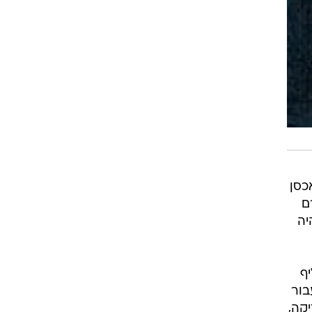
הוא התאכסן
ם
יה
ף
בור
קה,