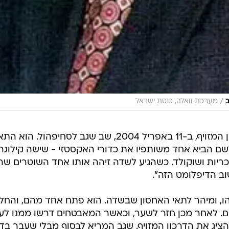
/
ב
מערכת וואלה, כנסת ישראל
שבוע לאחר "ניסוי הכלים" של הדרכון המזויף, ב-11 באפריל 2004, שב שגב לסחיפהול. 
לשם הביא אחד משותפיו את כדורי האקסטזי - שישה קילוגר
ריות ושוקולד. כשהגיע לשדה זיהה אותו אחד השוטרים שה
ב הדיפלומט הזה".
ו, ומיהר לתאי האחסון שבשדה. הוא פתח אחד מהם, והחלי
. לאחר מכן חזר לשער, וכאשר המאבטחים דרשו ממנו לע
הציג את הדרכון המזויף. שגב המריא לבסוף מבלי שעבר בדי