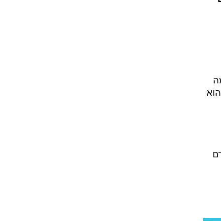
ה
 המוכרת שבהן היא ניסיון הברחה של סם מסוג "אקסטזי" לישראל. בשנת 2005 הוא
ם