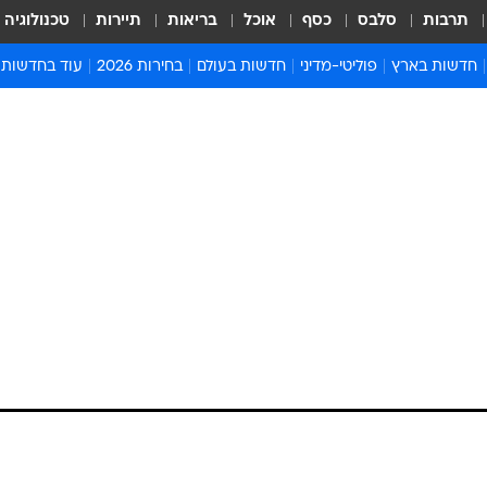
תרבות
סלבס
כסף
אוכל
בריאות
תיירות
טכנולוגיה
חדשות בארץ
פוליטי-מדיני
חדשות בעולם
בחירות 2026
עוד בחדשות
אירועים בארץ
פוליטיקה וממשל
המזרח התיכון
דעות ופרשנויו
חדשות פלילים ומשפט
יחסי חוץ
אירופה
סרי ושלזינגר
חינוך
אמריקה
פרויקטים מיוח
ישראלים בחו"ל
אסיה והפסיפיק
אסור לפספס
בריאות
אפריקה
מדע וסביבה
חברה ורווחה
הנחיות פיקוד 
ארכיון מדורים
זמני כניסת ש
לוח חופשות וח
לוח שנה
חדשות יהדות
חדשות המשפ