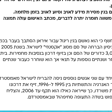
.
בגין מסירת מידע לאויב וסיוע לאויב בזמן מלחמה.
 משווה חומרה יתרה לדברים, מכתב האישום עולה תמונה
חשף כי הוא נאשם בגין ריגול עבור איראן הסתבך בעבר בכמ
פרשות שונות -
הורשע בניסיון לייבא כמות של כ-3,000 כדורים של הסם וכן בזיוף דרכון בנסיבות מחמירות. בית
 ושנתיים נוספות על תנאי אך הוא שוחרר כעבור שנתיים
יחד עם שני אנשים נוספים ניסה להבריח לישראל מאמסטרד
את כדורי האקסטזי. שגב, שכיהן כשר האנרגיה והתשתיות בין 1995 ל-1996, זייף את דרכונו
הדיפלומטי שתוקפו פג עם עזיבתו את משרדו, כך שייראה כאילו הוא תקף עד 2006, והצליח
יפוש בשדה התעופה סחיפהול שבאמסטרדם.