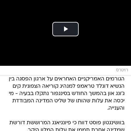
רויטרס
הגורמים האמריקניים האחראים על ארגון הפסגה בין
הנשיא דונלד טראמפ למנהיג קוריאה הצפונית קים
ג'ונג און בהמשך החודש בסינגפור נתקלו בבעיה - מי
יכסה את עלות שהותו של שליט המדינה המבודדת
והענייה.
בוושינגטון פוסט דווח כי פיונגיאנג המרוששת דורשת
שמדינה אחרת תממן את עלות המלון היקר.