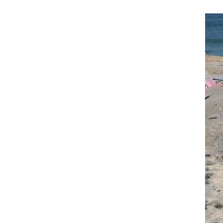
נות
עה,