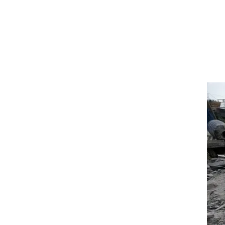
אל
ט-רגל
ה.