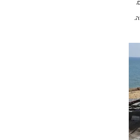
ת:
על
ת
יאו
ום.
.