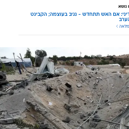
ד שבו נראים פעיליו יורים פצצות מרגמה לעשבר שטח ישר
ישובי עוטף עזה. זאת, לאחר שבמהלך יום שלישי שוגרו
מרצועת עזה לעבר ישראל יותר מ-80 רקטות ופצצות מרגמה. אחת הרקטות נפלה במגרש ק
ע. בתגובה לשיגורים צה"ל תקף עשרות מטרות חמאס ברצוע
 נושא
יני: אם האש תתחדש - נגיב בעוצמה; הקבינט
ערב
מלאה