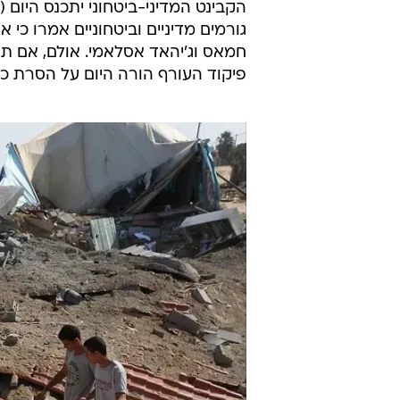
יותר מ-65 יעדים הותקפו. ההרס ברצועה, היום
בהודעה משותפת של ארגון הג'יהאד 
ירי ייענה בירי ודם בדם, נדבוק במש
כוונה להגיע לרגיעה. בכיר חמאס חל
הפסקת האש ברצועת עזה; ואילו אמש
להסכם עם ישראל, המבוסס על תנאי ה
גורמים מדיניים וביטחוניים אמרו כי 
חמאס וג'יהאד אסלאמי. אולם, אם ת
פיקוד העורף הורה היום על הסרת כל ה