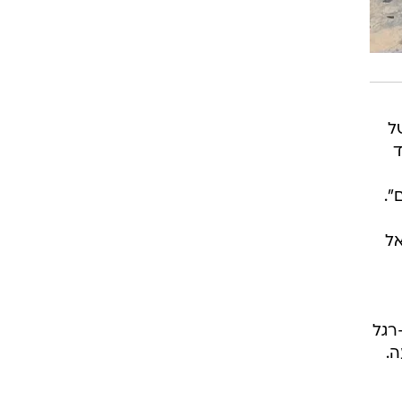
ל
ד
".