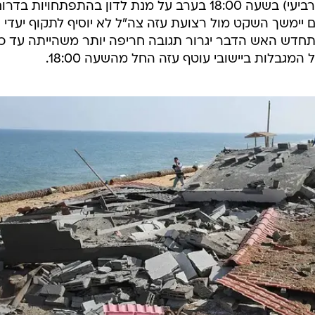
/
מערכת וואלה
האסלאמי ושל חמאס נמסר הבוקר כי "כל האופציות פתוחו
וואה הזו". זאת, ברקע האיתותים מצד אישים בקרב הארגונים 
יל אל חיה אמר הבוקר כי הושגה הסכמה בדבר שיבה להבנו
 מסר דובר הג'יהאד דאוד שיהאב כי מגעים עם מצרים הב
רגיעה שהושגו בסיום מבצע "צוק איתן".
הקבינט המדיני-ביטחוני יתכנס היום (רביעי) בשעה 18:00 בערב על מנת לדון בהתפתחויות בדר
אם יימשך השקט מול רצועת עזה צה"ל לא יוסיף לתקוף יעדי
תחדש האש הדבר יגרור תגובה חריפה יותר משהייתה עד כה
מגבלות ביישובי עוטף עזה החל מהשעה 18:00.