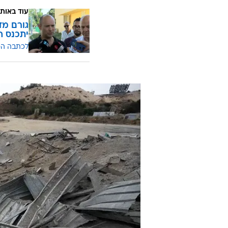
ארגון הג'יהאד האסלאמי פרסם ציעו
במהלך יום הקרב של אתמול.
במהלך הלילה נשמעו אזעקות ברחבי י
בנתיבות. לא דווח על נפגעים באירו
עוד באותו
גורם מד
יתכנס ה
לכתבה ה