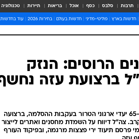
תרבות
סלבס
כסף
אוכל
בריאות
תיירות
טכנולוגיה
חדשות בארץ
פוליטי-מדיני
חדשות בעולם
בחירות 2026
עוד בחדשות
אירועים בארץ
פוליטיקה וממשל
המזרח התיכון
דעות ופרשנויו
חדשות פלילים ומשפט
יחסי חוץ
אירופה
סרי ושלזינגר
חינוך
אמריקה
פרויקטים מיוח
ישראלים בחו"ל
אסיה והפסיפיק
אסור לפספס
בריאות
אפריקה
מדע וסביבה
חברה ורווחה
הנחיות פיקוד 
ארכיון מדורים
זמני כניסת ש
לוח חופשות וח
לוח שנה
חדשות יהדות
ם הרוסים: הנזק
חדשות המשפ