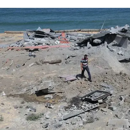
חסני רחפנים, מחרטה לייצור רקטות, מתחמים צבאיים, מח
ורכיבים לטילים נגד מטוסים. יעדי התקיפות היו מצפון הרצו
יח.
מודיעין? השאלות הקשות מהסבב בעזה
 צה"ל רפה, לא להפסקת אש"
בעוצמה; הקבינט יתכנס הערב