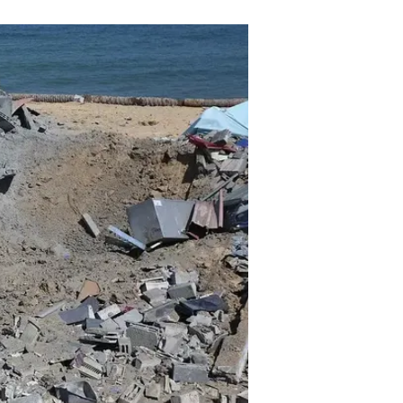
לפי הודעת הצבא הותקפו בין היתר מ
אימונים, אתרים לייצור אמצעי לחימה 
באזור בית חנון, ועד דרומה, באזור רפ
עוד בוואלה! NEWS:
למה לא חוסלו מחבלים ומה פספס ה
תושבים בעוטף עזה זועמים: "תגובת
גורם מדיני: אם האש תתחדש - נגיב 