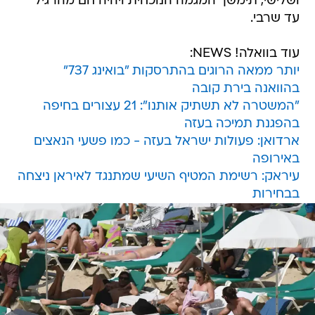
ושלישי, תימשך המגמה הנוכחית ויהיה חם מהרגיל
עד שרבי.
עוד בוואלה! NEWS:
יותר ממאה הרוגים בהתרסקות "בואינג 737"
בהוואנה בירת קובה
"המשטרה לא תשתיק אותנו": 21 עצורים בחיפה
בהפגנת תמיכה בעזה
ארדואן: פעולות ישראל בעזה - כמו פשעי הנאצים
באירופה
עיראק: רשימת המטיף השיעי שמתנגד לאיראן ניצחה
בבחירות