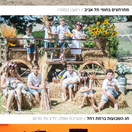
/
מתרחצים בחופי תל אביב
ראובן קסטרו
/
חג השבועות ברמת רחל
מערכת וואלה, יח"צ טל מרום