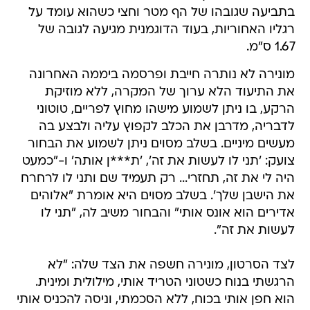
בתביעה שגובהו של הף מטר וחצי כשהוא עומד על
רגליו האחוריות, בעוד הדוגמנית מגיעה לגובה של
1.67 ס"מ.
מונירה לא נותרה חייבת ופרסמה ביממה האחרונה
את התיעוד הלא ערוך של המקרה, ללא מוזיקת
הרקע, בו ניתן לשמוע מישהו מחוץ לפריים, טוטוני
לדבריה, מדרבן את הכלב לקפוץ עליה ולבצע בה
מעשים מיניים. בשלב מסוים ניתן לשמוע את הבחור
צועק: 'תני לו לעשות את זה', 'ת***ן אותה' ו-"כמעט
היה לי את זה, תחזרי... רק תעמיד שם ותני לו לרחרח
את הישבן שלך'. בשלב מסוים היא אומרת "אלוהים
אדירים הוא אונס אותי" והבחור משיב לה, "תני לו
לעשות את זה".
לצד הסרטון, מונירה חשפה את הצד שלה: "לא
הרגשתי בנוח כשטוני הטריד אותי, מילולית ומינית.
הוא חפן אותי בכוח, ללא הסכמתי, וניסה להכניס אותי