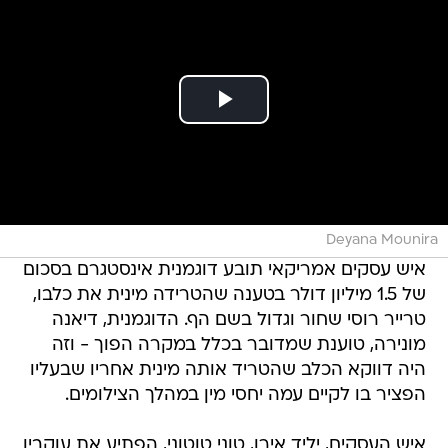
Deyana Mounira
איש עסקים אמריקאי תובע דוגמנית אינסטגרם בסכום
של 1.5 מיליון דולר בטענה שהטרידה מינית את כלבו,
טרייר רוסי שחור וגדול בשם הף. הדוגמנית, דיאנה
מונירה, טוענת שמדובר בכלל במקרה הפוך - וזה
היה דווקא הכלב שהטריד אותה מינית אחריו שבעליו
הפציר בו לקיים עמה יחסי מין במהלך הצילומים.
איש העסקים, יליד אירן, טוני טוטוני, הפתיע את עוקביו