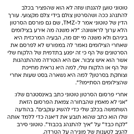
טוטוני טוען להגנתו שזה לא הוא שהפציר בכלב
להתנהג ככה ושהסרטון צולם בידי צלם מקצועי. עורך
הדין של טוטוני אמר ל-TMZ, שם גם פורסם הסרטון
הלא ערוך לראשונה: "לא משנה מה אירע בצילומים
ביניהם ולא משנה מי יזם מה, הבעיה המרכזית היא
שאחרי הצילומים נאמר לה במפורש לא לפרסם את
הסרטונים של הף כי זה יפגע בתדמית של הלקוח שלי
אשר הוא איש ציבור. אם היא הוטרדה מההתנהגות
של הף או הלקוח שלי, למה היא נראית מחייכת
וצוחקת בסרטון? למה היא נשארה בסט שעות אחרי
שהצילומים הסתיימו?".
אחרי פרסום הסרטון טוטוני כתב באינסטגרם שלו:
"אני לא מאמין שהבחורה צמאת הפרסום הזאת
השתמשה בכלב שלי כדי להשיג עוקבים". בהודעה
שלו הוא כתב שהוא תובע את דיאנה כדי ללמד אותה
"לקח כבד" על "איך להתנהג בכבוד". טוטוני סירב
להגיב לטענות של מונירה על הטרדה.