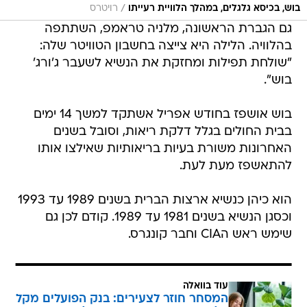
/
בוש, בכיסא גלגלים, במהלך הלוויית רעייתו
רויטרס
גם הגברת הראשונה, מלניה טראמפ, השתתפה
בהלוויה. הלילה היא צייצה בחשבון הטוויטר שלה:
"שולחת תפילות ומחזקת את הנשיא לשעבר ג'ורג'
בוש".
בוש אושפז בחודש אפריל אשתקד למשך 14 ימים
בבית החולים בגלל דלקת ריאות, וסובל בשנים
האחרונות משורת בעיות בריאותיות שאילצו אותו
להתאשפז מעת לעת.
הוא כיהן כנשיא ארצות הברית בשנים 1989 עד 1993
וכסגן הנשיא בשנים 1981 עד 1989. קודם לכן גם
שימש ראש הCIA וחבר קונגרס.
עוד בוואלה
המסחר חוזר לצעירים: בנק הפועלים מקל