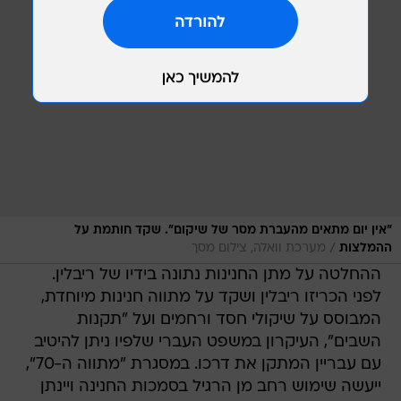
"אין יום מתאים מהעברת מסר של שיקום". שקד חותמת על
/
ההמלצות
מערכת וואלה, צילום מסך
ההחלטה על מתן החנינות נתונה בידיו של ריבלין.
לפני הכריזו ריבלין ושקד על מתווה חנינות מיוחדת,
המבוסס על שיקולי חסד ורחמים ועל "תקנות
השבים", העיקרון במשפט העברי שלפיו ניתן להיטיב
עם עבריין המתקן את דרכו. במסגרת "מתווה ה-70",
ייעשה שימוש רחב מן הרגיל בסמכות החנינה ויינתן