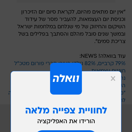
"אין יום מתאים מהיום, לקראת סיום יום הזיכרון
וכניסת יום העצמאות, להעביר מסר של עידוד
השיקום והחיזוק של מי שנלחם במלחמות ישראל
ובמשך שנים סובל מהלם והסתבך בפלילים בשל
צריכת סמים".
עוד בוואלה! NEWS:
79% קרביים, 82% נולדו בעיר: חברי פורום מטכ"ל
חוגגים עצמאות
נתניהו בטקס לנפגעי פעולות האיבה: "נעמוד מול
הקנאות הברברית"
"ממשיכה את המורשת שלו": האם השכולה שנחושה
לתרום לקהילה