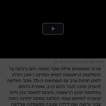
צילום: רוני כנפו, עריכת וידאו: ניר חן
שרת המשפטים איילת שקד חתמה היום (רביעי) על
ההמלצות הראשונות לנשיא המדינה ראובן ריבלין
למתן חנינות ערב יום העצמאות ה-70. שקד המליצה
להעניק חנינה לגבר הלום קרב, ששירת כלוחם
במלחמת לבנון הראשונה, והוכנס למאסר בגין גידול
קנאביס לשימוש עצמי. המלצה נוספת לחנינה ניתנה
עבור גרושה ואם לילדה שגנבה ממעסיקה שנידונה