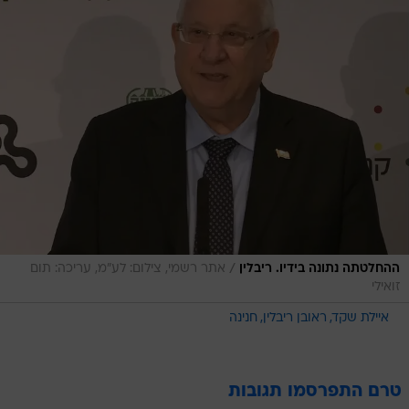
/
ההחלטתה נתונה בידיו. ריבלין
אתר רשמי, צילום: לע"מ, עריכה: תום
זואילי
איילת שקד
ראובן ריבלין
חנינה
טרם התפרסמו תגובות