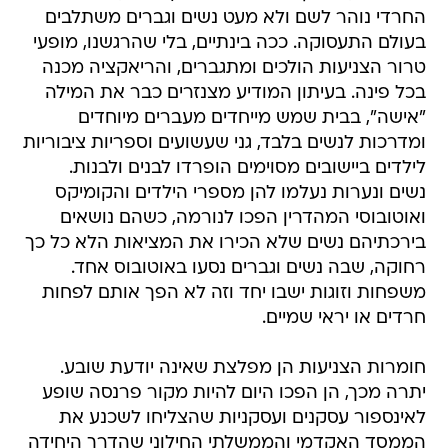
החרדי נוהר לשם ולא מעט נשים וגברים משתלבים
בעולם התעסוקה. ככה בינתיים, בלי שהרגשנו, מופעי
טרור הצניעות הולכים ומתגברים, והריאקציה מכנה
בכל פינה. בעיתון המודיע מצנזרים כבר את המילה
"אישה", בבית שמש מייחדים מעברים מיוחדים
ומדרכות לנשים בלבד, גני שעשועים וספריות ציבוריות
לילדים ביישובים מסוימים הופרדו לבנים ולבנות.
נשים ונערות נעלמו להן מספרי הילדים והקומיקס
ואוטובוסי המהדרין הפכו לנורמה, כשהם נושאים
בירכתיהם נשים שלא הכירו את המציאות הלא כל כך
רחוקה, שבה נשים וגברים נסעו באוטובוס אחד.
משפחות וזוגות ישבו יחד וזה לא הפך אותם לפחות
חרדים או יראי שמיים.
חומרות הצניעות הן מפלצת שאינה יודעת שובע.
יתרה מכך, הן הפכו היום להיות מקור פרנסה שופע
לאינספור עסקנים ועסקניות שהצליחו לשכנע את
הממסד האקדמי והממשלתי החילוני שהדרך היחידה