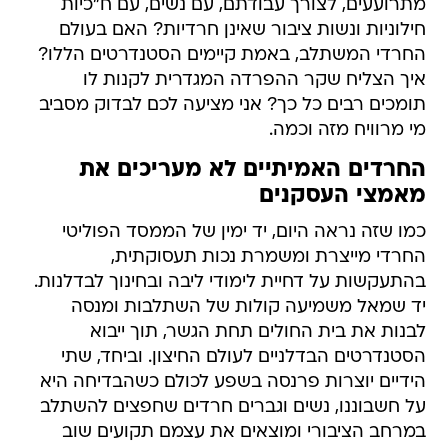
מתרועעים, לצורך עבודתם, עם נשים, עם ח"כיות
חילוניות ונשות ציבור שאינן חרדיות? האם בעולם
החרדי המשתלב, באמת קיימים הסטנדרטים הללו?
איך הצליח שקר ההפרדה המגדרית לקנות לו
תומכים רבים כל כך? אני מציעה לכם לבדוק מסביב
מי מרוויח מזה וכמה.
החרדים האמיתיים לא מעריכים את
מאמצי העסקנים
כמו שזה נראה היום, יד ימין של הממסד הפוליטי
החרדי מייצרת ומשמרת נכות תעסוקתית,
בהתעקשות על דחיית לימודי ליבה ובחינוך לבדלנות.
יד שמאל משמיעה קולות של השתלבות ומנסה
לבנות את בית החולים תחת הגשר, תוך ייבוא
הסטנדרטים הבדלניים לעולם החיצון. וביחד, שתי
הידיים יוצרות פרנסה בשפע לכולם כשהבדיחה היא
על חשבוננו, נשים וגברים חרדים שחפצים להשתלב
במרחב הציבורי ומוצאים את עצמם תקועים שוב