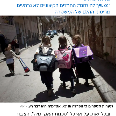
"נמשיך להילחם": החרדים הקיצוניים לא נרתעים
מרימוני ההלם של המשטרה
/
לנערות מספרים כי הפרדה או לא, אקדמיה היא דבר רע
AP
ובכל זאת, על אף כל "סכנות האקדמיה", הציבור