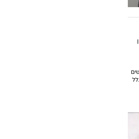
שים
לל