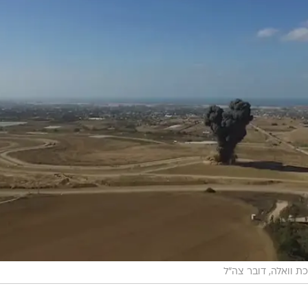
ת וואלה, דובר צה"ל