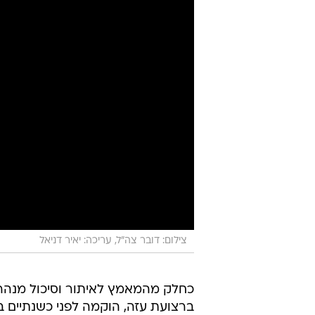
צילום: דובר צה"ל, עריכה: יאיר דניאל
כחלק מהמאמץ לאיתור וסיכול מנהר
ברצועת עזה, הוקמה לפני כשנתיים ב