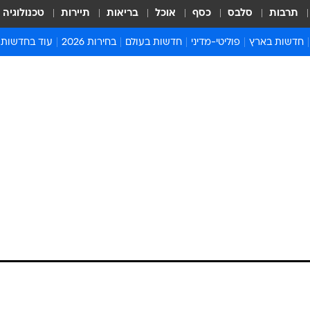
תרבות
סלבס
כסף
אוכל
בריאות
תיירות
טכנולוגיה
חדשות בארץ
פוליטי-מדיני
חדשות בעולם
בחירות 2026
עוד בחדשות
אירועים בארץ
פוליטיקה וממשל
המזרח התיכון
דעות ופרשנויו
חדשות פלילים ומשפט
יחסי חוץ
אירופה
סרי ושלזינגר
חינוך
אמריקה
פרויקטים מיוח
ישראלים בחו"ל
אסיה והפסיפיק
אסור לפספס
בריאות
אפריקה
מדע וסביבה
חברה ורווחה
הנחיות פיקוד 
ארכיון מדורים
זמני כניסת ש
לוח חופשות וח
לוח שנה
חדשות יהדות
חדשות המשפ