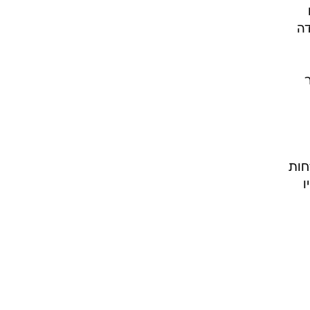
דה
חות
ו