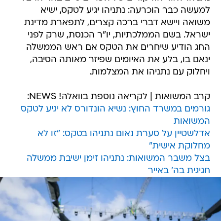
למעשה כבר הוכרעה: נתניהו יגיע לטקס, ישיא
משואה ויישא דברי ברכה קצרים, לתפארת מדינת
ישראל. בשם הממלכתיות, יו"ר הכנסת, שרק לפני
החג הודיע שיחרים את הטקס אם ראש הממשלה
ינאם בו, בלע את האיומים שפיזר מאותה הסיבה,
ויחלוק עם נתניהו את המצלמות.
קרב המשואות | לקריאה נוספת בוואלה! NEWS:
גורמים במשרד החוץ: נשיא הונדורס לא יגיע לטקס
המשואות
אדלשטיין על סערת נאום נתניהו בטקס: "זו לא
מחלוקת אישית"
בצל משבר המשואות: נתניהו זימן ישיבת ממשלה
חגיגית בה' באייר