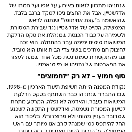
שנתניהו מתכוון לנאום באירוע על אפו ועל חמתו של
אדלשטיין, אבל את החצים ניסו למקד ברגב בלבד,
שהואשמה ב"עצת אחיתופל" שנתנה לראש
הממשלה. הקייס של אדלשטיין נגד שבירת המסורת
ולשמירה על כבוד הכנסת שמנהלת את טקס הדלקת
המשואות מימים ימימה עבד בהתחלה. הוא זכה
לחיבוק חם מח"כים בשני צדי הבית אותו הוא מוביל,
וגם מהתקשורת שמתרגשת מכל אחד שמעז לעצור
את הפארסות של נתניהו או מי מנאמניו.
סוף חמוץ - לא רק "לחמוצים"
נקודת המפנה הייתה חשיפת תיעוד הארכיון מ-1998,
שבו התברר שנתניהו כבר השתתף בטקס הדלקת
המשואות בעבר, והאדמה לא נפלה. הקרקע מתחת
לטיעון המסורת נשמטה, ואדלשטיין התקשה לשכנע
שמדובר בעניין מהותי ולא פרוצדורלי. בליכוד הוא
החל להיתפס כמי שמנהל קרב אגו מיותר עם ראש
הממשלה על הזכות להיות נואם יחיד, כזה שחורג