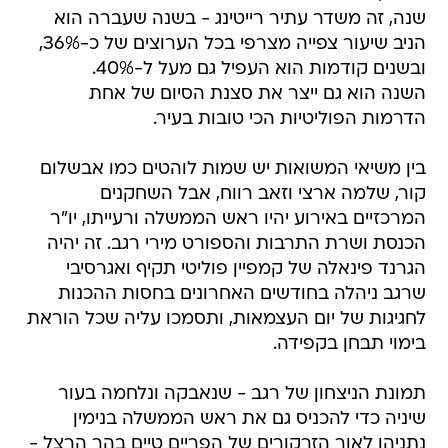
שנה, זה משדר עתיר רייטינג - בשנה שעברה הוא
הניב שיעור צפייה מצרפי בכל הערוצים של כ-36%,
ובשנים קודמות הוא העפיל גם מעל ל-40%.
השנה הוא גם ייצר את סצנת הסיום של אחת
הדרמות הפוליטיות הכי טובות בעיר.
בין משיאי המשואות יש שמות לוהטים כמו אבשלום
קור, שלמה ארצי וזאב רווח, אבל השחקנים
המרכזיים באירוע יהיו ראש הממשלה ורעייתו, יו"ר
הכנסת ושרת התרבות והספורט מירי רגב. זה יהיה
הגרנד פינאלה של קמפיין פוליטי תקיף ואגרסיבי
שרגב ניהלה בחודשים האחרונים בחסות ההכנות
לחגיגות של יום העצמאות, ותסמכו עליה שכל הוראת
בימוי תבחן בקפידה.
תמונת הניצחון של רגב - שנאבקה ונלחמה בעור
שיניה כדי להכניס גם את ראש הממשלה בנימין
נתניהו לאור הזרקורים של הפריים טיים בהר הרצל -