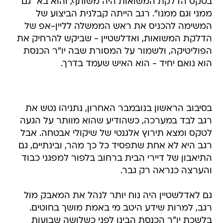
בטקס הדלקת המשואות היה משותף, והוא בא "גם
ממני וגם ממנו". רגב הייתה קבלנית הביצוע של
המשימה להכניס את ראש הממשלה לליין-אפ של
הדלקת המשואות, ואדלשטיין - שביקש להרחיק את
הפוליטיקה, ולשמור על המסורת שבה יו"ר הכנסת
הוא נואם יחיד - הוא האיש שעמד בדרך.
בסיבוב הראשון בנובמבר האחרון, נתניהו נטש את
רגב לבד במערכה, כשהודיע שהוא מוותר על הגעה
לטקס ומצא תירוץ אלגנטי של שיקולי אבטחה. אבל
רגב היא לא אחת שתפסיד כל כך מהר, ובינתיים, גם
התיאבון של דיירי הבית ברחוב בלפור למפגני כבוד
והערצה כנראה רק גבר.
גם לאדלשטיין היה נוח יותר לנהל את המאבק מול
רגב, למרות שידע היטב מי באמת מושך בחוטים.
בלשכת יו"ר הכנסת הבינו לפני כשלושה שבועות