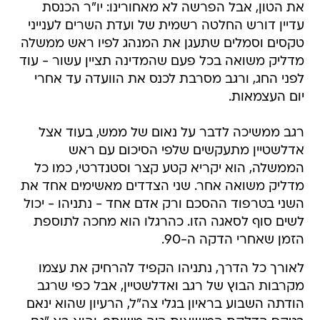
את הטון, אבל הפרשה לא מאחורינו: יו"ר הכנסת
עדיין דורש החלטה רשמית של ועדת השרים לענייני
טקסים וסמלים שתעגן את המנהג לפיו ראש ממשלה
מדליק משואה בכל פעם שהמדינה תציין עשור - עוד
לפני החג, ורגב מסרבת לכנס את הוועדה עד אחרי
יום העצמאות.
רגב ממשיכה לדבר על נאום של ממש, בעוד אצל
אדלשטיין מתעקשים שלפי הסיכום עם ראש
הממשלה, הוא יקריא קטע קצר וסטנדרטי, כמו כל
מדליק משואה אחר. שני הצדדים מאשימים אחד את
השני בטרפוד ההסכם ורק אדם אחד - נתניהו - יכול
לשים סוף לסאגה הזו. כהרגלו הוא מחכה לתוספת
הזמן שאחרי הדקה ה-90.
לאורך כל הדרך, נתניהו הקפיד להרחיק את עצמו
מקרבות הבוץ של רגב ואדלשטיין, אבל כפי שרגב
הודתה השבוע בראיון בגלי צה"ל, הרעיון שהוא ינאם