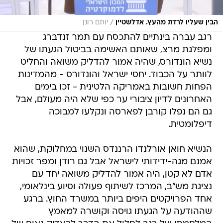
/
הבין שעליו לרדת מהעץ. אדלשטיין
יותם רונן
רגב עברה בינתיים להתכסח עם תמר זנדברג
ומפלגת מרצ, שאותם האשימה בביטול הגעתו של
נשיא הונדורס, שהיה אמור להדליק משואה והחליט
לוותר על הכבוד. יחסי ישראל והונדורס - מהמדינות
הפחות חשובות באמריקה הלטינית - זכו בימים
האחרונים לדיון ציבורי ער כפי שלא היה מעולם, אבל
גם הם נפלו קורבן לפארסה ונקלעו למבוכה
דיפלומטית.
הנשיא חואן אורלנדו הרננדס השנוי במחלוקת, שהוא
אמנם מגה-ידידותי לישראל אבל גם רודן ומפר זכויות
אדם לא קטן, היה אמור להדליק משואה יחד עם
נציגת מש"ב, המרכז לשיתוף פעולה וסיוע בינלאומי,
אחד הפרויקטים היפים ביותר במשרד החוץ. ברגע
שההודעה על הגעתו גויסה וקושרה למאמץ