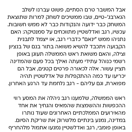
אבל המשבר טרם הסתיים, פשוט עברנו לשלב
הגארבג'-טיים, שבו ממשיכים לשחק למרות שתוצאת
המשחק כבר ידועה והנקודות כבר לא ממש חשובות.
עכשיו, רגב ואדלשטיין מתווכחים על סמנטיקה: האם
נתניהו ממש "ינאם" כדברי רגב, או ייצמד לתבנית
הקבועה ויתכבד להשיא משואה בתור בנם של בנציון
וצילה, והאם משואת ראש הממשלה תעוגן באופן
רשמי כנוהל עתידי מעתה ואילך בכל פעם שהמדינה
תציין עשור. אלה לכאורה פרטים קטנים, אבל הם
יכריעו עד כמה ההתקפלות של אדלשטיין תהיה
מפוארת, וגם עליהם - רגב נלחמת עד הרגע האחרון.
ראש הממשלה, שלמענו רגב ניהלה את המסע רווי
ההכפשות וההשמצות שהמאיס והגחיך את אחד
מהאירועים הממלכתיים האחרונים שעוד נותרו
במדינה, נמנע בינתיים מלשרוק את שריקת הסיום.
באופן פומבי, רגב ואדלשטיין נמנעו אתמול מלהחריף