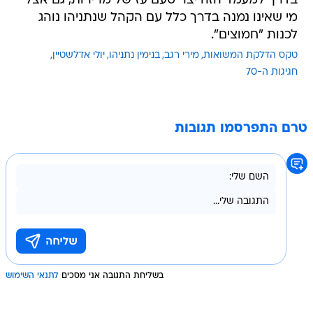
בדרך למעמד הזה יצר טעם עז של מרירות, גם אצל
מי שאינו נמנה בדרך כלל עם הקהל שנתניהו נוהג
לכנות "חמוצים".
טקס הדלקת המשואות
מירי רגב
בנימין נתניהו
יולי אדלשטיין
חגיגות ה-70
טרם התפרסמו תגובות
בשליחת התגובה אני מסכים
לתנאי השימוש