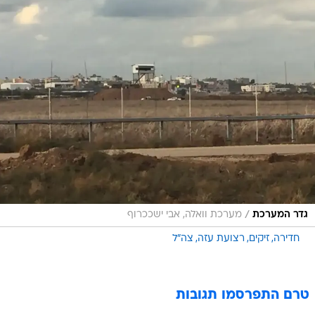
/
גדר המערכת
מערכת וואלה, אבי ישככרוף
חדירה
זיקים
רצועת עזה
צה"ל
טרם התפרסמו תגובות