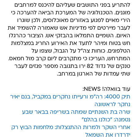
להתריע בפני התושבים שעליהם להיכנס למרחבים
מוגנים. הטכנולוגיה של המערכת הביאה להערכה כי
הירי מאיים לפגוע באזורים מאוכלוסים, ולכן שוגרו
לעבר מיירטים לפי מדיניות אש שאמורה להשמיד את
האיום. השמיים התמלאו בהבזקי אש. הציבור כהרגלו
חש בטוח ומיהר לתעד את האירוע החריג במצלמות
הטלפונים. כוחות צה"ל על הגבול, שצפו על
המתרחש, העריכו כי מתקרבים ליום קרב מול חמאס.
טנקים של גדוד 82 ירו בתגובה מספר פגזים לעבר
שתי עמדות של הארגון במרחב.
עוד בוואלה! NEWS:
תיק 4000: רה"מ ורעייתו נחקרים במקביל, בנם יאיר
נחקר לראשונה
שרה בת השנתיים שמתה בשריפה בבאר שבע
נטמנה: "כולנו בהלם"
אחרי השקר ולמרות ההתנצלות: מלחמות הבוץ רק
ידרדרו את השמאל