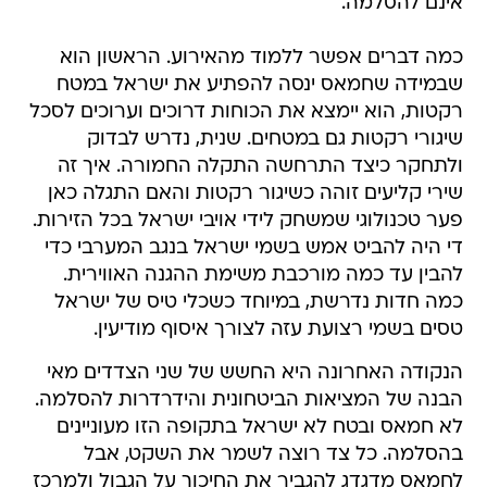
אינם להסלמה.
כמה דברים אפשר ללמוד מהאירוע. הראשון הוא
שבמידה שחמאס ינסה להפתיע את ישראל במטח
רקטות, הוא יימצא את הכוחות דרוכים וערוכים לסכל
שיגורי רקטות גם במטחים. שנית, נדרש לבדוק
ולתחקר כיצד התרחשה התקלה החמורה. איך זה
שירי קליעים זוהה כשיגור רקטות והאם התגלה כאן
פער טכנולוגי שמשחק לידי אויבי ישראל בכל הזירות.
די היה להביט אמש בשמי ישראל בנגב המערבי כדי
להבין עד כמה מורכבת משימת ההגנה האווירית.
כמה חדות נדרשת, במיוחד כשכלי טיס של ישראל
טסים בשמי רצועת עזה לצורך איסוף מודיעין.
הנקודה האחרונה היא החשש של שני הצדדים מאי
הבנה של המציאות הביטחונית והידרדרות להסלמה.
לא חמאס ובטח לא ישראל בתקופה הזו מעוניינים
בהסלמה. כל צד רוצה לשמר את השקט, אבל
לחמאס מדגדג להגביר את החיכוך על הגבול ולמרכז