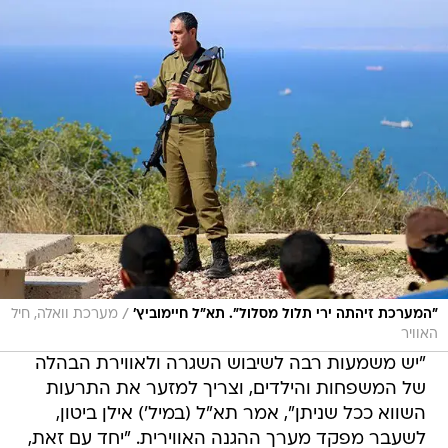
/
"המערכת זיהתה ירי תלול מסלול". תא"ל חיימוביץ'
מערכת וואלה, חיל
האוויר
"יש משמעות רבה לשיבוש השגרה ולאווירת הבהלה
של המשפחות והילדים, וצריך למזער את התרעות
השווא ככל שניתן", אמר תא"ל (במיל') אילן ביטון,
לשעבר מפקד מערך ההגנה האווירית. "יחד עם זאת,