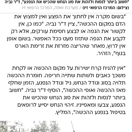
"חשוב ביותר לנסות ולזהות את סוג הנחש שהכיש את הנפגע", ד"ר נביה
/
(צילום: המרכז הרפואי זיו)
מערכת וואלה, המרכז הרפואי זיו
"בשום מקרה אין לחתוך את הפצע ואין למצוץ את
הדם במקום ההכשה", ציין ד"ר נביה. "כמו כן, אין
לקשור את הגפה או לבצע חסימת עורקים, אלא רק
לקבע את הגפה שתזוז מעט ככל האפשר. בשום אופן
אין לרוץ, מאחר שהריצה מזרזת את זרימת הארס
בגוף", הזהיר.
"אין להניח קרח ישירות על מקום ההכשה או לקחת
משכך כאבים ולשתות שתייה חריפה. חומרת ההכשה
תלויה בסוג וגודל הנחש, גיל וגודל הנפגע, הזמן שחלף
מאז ההכשה ואופי ההכשה", הוסיף ד"ר נביה. "חשוב
ביותר לנסות ולזהות את סוג הנחש שהכיש את
הנפגע, צבעו ומאפייניו. זיהוי הנחש יסייע לרופאים
בטיפול בנפגע ההכשה", המליץ.