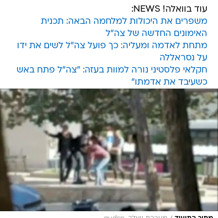
עוד בוואלה! NEWS:
משפרים את היכולות למלחמה הבאה: תכנית
האימונים החדשה של צה"ל
מתחת לאדמה ומעליה: כך פועל צה"ל לשים את ידו
על נסראללה
חקלאי פלסטיני נורה למוות בעזה: "צה"ל פתח באש
כשעיבד את אדמתו"