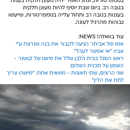
בטמפרטורות, ומזג האוויר יהיה מעונן חלקית בענות
בגובה רב. ביום שבת יוסיף להיות מעונן חלקית
בעננות בגובה רב ותחול עלייה בטמפרטורות, שייעשו
גבוהות מהרגיל לעונה.
עוד בוואלה! NEWS:
אמו של אביתר הגיעה לקבור את בנה שנרצח ע"י
אביו: "אי אפשר לעכל"
ראש הסגל בבית הלבן שלל את סיווגו של קושנר -
האמון על תכנית השלום
שני הרוגים, שתי תאונות - משאית אחת: "מישהו צריך
לתת את הדין"