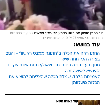
/
אב החתן מנשק את כלתו בקטע הכי מביך שראינו
תיעוד ברשתות
חברתיות לפי סעיף 27 א' לחוק זכויות יוצרים
עוד בנושא:
החתן ראה את הכלה ב"חתונה ממבט ראשון" - והגיב
בצורה הכי דוחה שיש
חתן תועד בוכה בחתונתו כשאולץ תחת איומי אקדח
להינשא לאישה זרה
לאמיצות בלבד: שמלת הכלה שהצליחה להוציא את
הכלות משלוותן
עוד באותו נושא