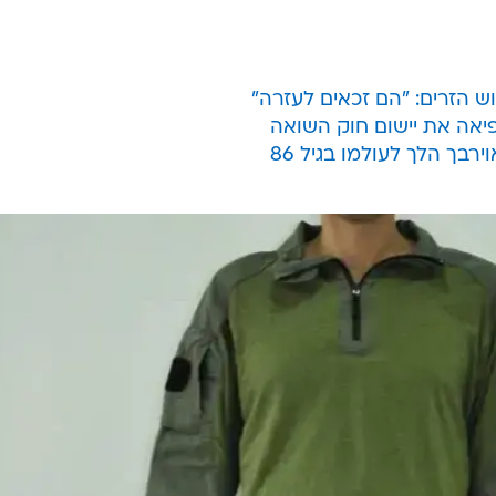
ת - כך נמסר מדובר צה"ל. המדים החדשים יהיו בעלי מאפיי
ליכולות הנדרשות ולמכלול הציוד הייעודי, זאת כחלק מתהל
ובים, יותאמו לציוד הלחימה ויהיו בעלי בד קשיח, חסין אש
 מיגון מובנית לברכיים, הנדסת אנוש המונעת נקודות לחץ על
ם ייעודיים לאבטחת תכולתם. המדים יביאו לשיפור האפקטיבי
ויסייעו בחיזוק שרידות הכוחות. בנוסף, המדים שיסופקו
דות הלוחם, תוך מחויבות לתחזוקה שוטפת של מרכז הציוד 
יאה את יישום חוק השואה
בך הלך לעולמו בגיל 86