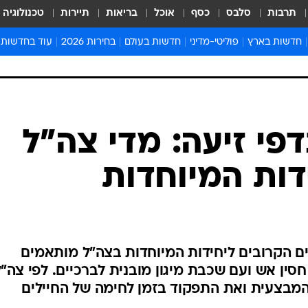
תרבות
סלבס
כסף
אוכל
בריאות
תיירות
טכנולוגיה
חדשות בארץ
פוליטי-מדיני
חדשות בעולם
בחירות 2026
עוד בחדשות
אירועים בארץ
פוליטיקה וממשל
המזרח התיכון
דעות ופרשנויו
חדשות פלילים ומשפט
יחסי חוץ
אירופה
סרי ושלזינגר
חינוך
אמריקה
פרויקטים מיוח
ישראלים בחו"ל
אסיה והפסיפיק
אסור לפספס
בריאות
אפריקה
מדע וסביבה
חברה ורווחה
הנחיות פיקוד 
ארכיון מדורים
זמני כניסת ש
לוח חופשות וח
לוח שנה
חדשות יהדות
דפי זיעה: מדי צה"ל
חדשות המשפ