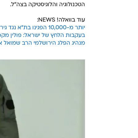
במדי לחימה חדשים ליחידות המיוחדו
ייחודיים שמותאמים לצורות הלחימה, 
רחב לשיפור לוחמת החוד ביבשה.
המדים, שייכנסו ליחידות בחודשים הקר
ומנדף זיעה. כמו כן, הם יכללו שכבת
הגוף, גומיות מובנות במכנסיים וכיסי
המבצעית והתפקוד בלחימה לאורך זמן 
לחיילים הקרביים יותאמו אישית למי
הטכנולוגיה והלוגיסטיקה בצה"ל.
עוד בוואלה! NEWS:
יותר מ-10,000 הפגינו בת"א נגד גירוש הזרים: "הם זכאים לעזרה"
בעקבות הלחץ של ישראל: פולין מקפ
מנהיג הפלג הירושלמי הרב שמואל אויר