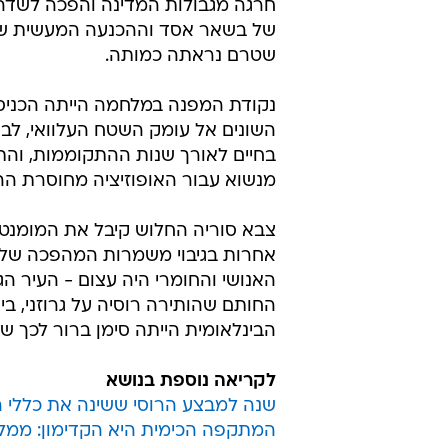
חרגה מגבולות המדינה והפכה לשדה ק
של בשאר אסד וההכנעה המעשית של 
שטרם נראתה כמותה.
השונים אל עומק השטח העלוואי, לב 
בחיים לאורך שנות ההתקוממות, והתו
מנשוא עבור האופוזיציה מחוסרת ההג
צבא סוריה החלוש קיבל את המומנטום 
אחרות בגיבוי משמרות המהפכה של א
האנושי והחומרי היה עצום - העיר ה
החותם שהותירה רוסיה על גרוזני, בי
הבינלאומית הייתה סימן ברור לכך ש
לקריאה נוספת בנושא
שנה למבצע הרוסי ששינה את כללי 
המתקפה הכימית היא הקדימון: ממלכ