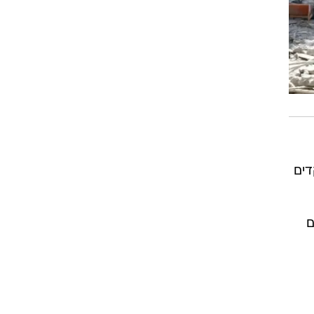
דים
ם