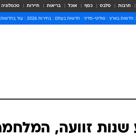
תרבות
סלבס
כסף
אוכל
בריאות
תיירות
טכנולוגיה
חדשות בארץ
פוליטי-מדיני
חדשות בעולם
בחירות 2026
עוד בחדשות
אירועים בארץ
פוליטיקה וממשל
המזרח התיכון
דעות ופרשנויו
חדשות פלילים ומשפט
יחסי חוץ
אירופה
סרי ושלזינגר
חינוך
אמריקה
פרויקטים מיוח
ישראלים בחו"ל
אסיה והפסיפיק
אסור לפספס
בריאות
אפריקה
מדע וסביבה
חברה ורווחה
הנחיות פיקוד 
ארכיון מדורים
זמני כניסת ש
לוח חופשות וח
לוח שנה
חדשות יהדות
שנות זוועה, המלחמה
חדשות המשפ