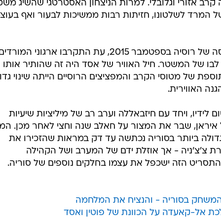
רב אזורי וגלובלי. למרות הניצחון האסטרטגי שהשיג משט
המרד לשלטונו, חזיתות רבות ממשיכות לבעור ואף בעוצ
נקודת המפנה במלחמה הייתה הכניסה של רוסיה בספטמבר 2015, עת התקרבו ארגוני המורדי
לבו של המשטר. חיל האוויר של אסד היה זה שהותיר אותו
ספת של מטוסי הקרב והמפציצים הרוסיים הייתה שינוי גדו
נה האווירית.
לידיו, ויחד עם חיזבאללה וערב רב של מיליציות שיעיות
יראן, שבר את המצור על חאלב שנה וחצי לאחר מכן. המ
גדולה ביותר בסוריה נכתשה עד דק במראות שהזכירו את
רת צ'צ'ניה - אך אוזלת ידם של המערב ושל הקהילה
התסריט הזה ישכפל את עצמו בחלקים נוספים של סוריה.
המשחק בסוריה - והנציח את המלחמה
ת אל-קאעדה על הכוונת של פוטין ואסד