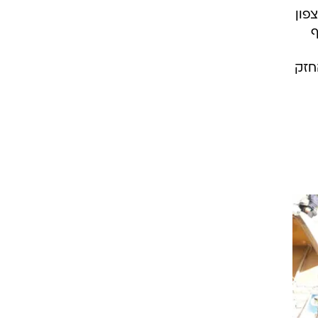
פון
ף
חזק