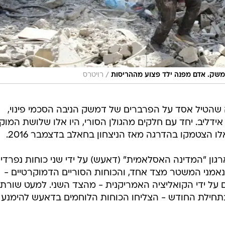
/
דמשק. אדם מפנה ילד פצוע מההריסות
רויטרס
שהטיל אסד על הפרברים של דמשק הניבה הסכמי פינוי,
דליב. יחד עם חלקים מהגולן הסורי, היו אלו שלושת המוק
לו הצטמקו בהדרגה מאז הניצחון בחאלב בדצמבר 2016.
רגון "המדינה האסלאמית" (דאעש) על ידי שני כוחות נפרדי
. נאמני המשטר מצד אחד, והכוחות הסוריים הדמוקרטיים -
 על ידי הקואליציה האמריקנית - מהצד השני. למעט שורת
תחילת החודש - הצליחו הכוחות הלוחמים בדאעש להימנע