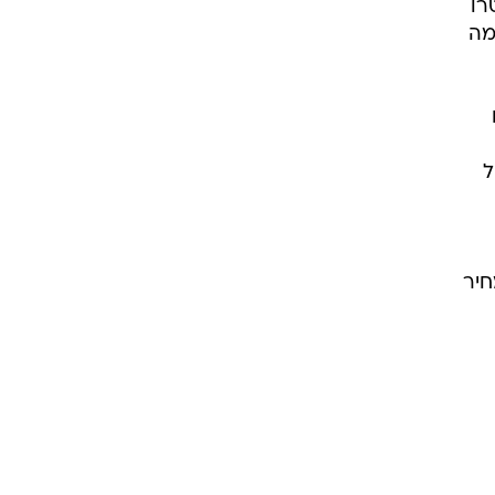
רו
מה
ם
ל
חיר