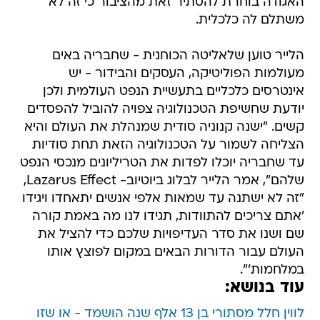
האגודה בוחרת להסתיר זאת מהציבור כי זה לא
משתלם לה כלכלית.
הלייר טוען שלאליטה הכוחנית - שחבריה באים
מעולמות הפוליטיקה, העסקים והבידור - יש
אינטרסים כלכליים בתעשיית הנפט העולמית ולכן
יודעת שחשיפת הטכנולוגיה צפויה להוביל להפסדים
קשים. "ישנה קנוניה סודית שמנהלת את העולם והיא
הצליחה לשמור על הטכנולוגיה הזאת תחת סודיות
עד שחבריה יוכלו לפדות את הטריליונים מנכסי הנפט
שלהם", אמר הלייר לבלוג ביוטיוב- Lazarus Effect,
"זה לא ישתנה עד שמאות אלפי אנשים יתאחדו ויגידו
'אתם צריכים להתוודות, תגידו לנו מה באמת קורה
שם ושנו את סדר העדיפויות שלכם כדי להציל את
העולם עבור הדורות הבאים במקום לפוצץ אותו
במלחמות'".
עוד בנושא:
לווין חלל מסתורי בן 13 אלף שנה הושמד - או שזו