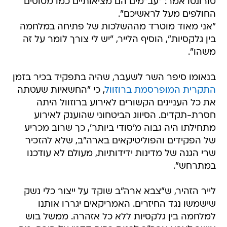
טורונטו אמר: "עב"מים הם מציאותיים כמו מטוסים
החולפים מעל לראשיכם".
"אני מאוד מוטרד מההשלכות של פתיחה במלחמה
בין גלקסיות", הוסיף הלייר, "יש לי צורך לומר על זה
משהו".
בנאומו סיפר השר לשעבר, שהיה בתפקיד בכיר בזמן
התקרית המופרסמת ברוזוול
, כי "החשאיות שעטתה
את כל העניינים הקשורים לאירוע ברוזוול היתה
חסרת-תקדים. הסיווג הביטחוני שהוענק לאירוע
מתחילתו היה גבוה מ'סודי ביותר', כך שרוב מכריע
של הפקידים והפוליטיקאים בארה"ב, שלא להזכיר
שרי הגנה של מדינות ידידותיות, מעולם לא עודכנו
במתרחש".
לייר הזהיר, ש"צבא ארה"ב שוקד על ייצור כלי נשק
שישמשו נגד החיזרים. האמריקאים יגררו אותנו
למלחמה בין גלקסיות ללא כל אזהרה. ממשל בוש