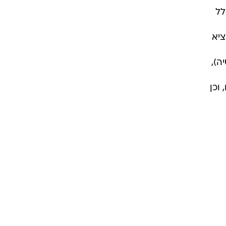
לל
ציא
ה),
וכן