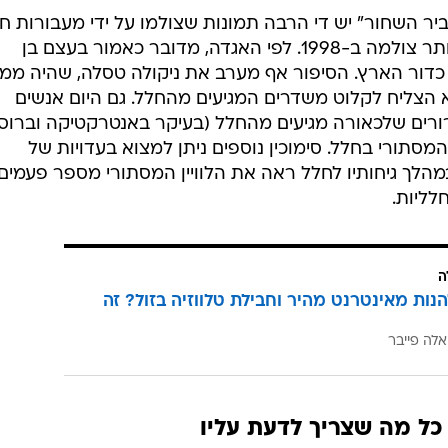
ביר השחור" יש די הרבה תמונות שצולמו על ידי מעבורות ח
או לוויינים אחרים, כשהמפורסמת ביותר צולמה ב-1998. לפי האגדה, מדובר כאמור בעצם בן
לעבר כדור הארץ. הסיפור אף מערב את ניקולה טסלה, שהיה ממ
צנטרי, שטען ב-1899 כי הוא הצליח לקלוט משדרים המגיעים מהחלל. גם היום אנשים
ורים שלכאורה מגיעים מהחלל (בעיקר באנטרקטיקה וברוסי
סתורי בחלל. סימוכין נוספים ניתן למצוא בעדויות של
מהלך גיחותיו לחלל ראה את הלוויין המסתורי מספר פעמים, 
לליות.
ה
הנות מאינטרנט מהיר וחבילת טלווזיה בזול? זה
אלה פייבר
כל מה שצריך לדעת עליו