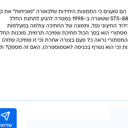
הם טוענים כי התמונות היחידות שלכאורה "מוכיחות" את קי
של ה"אביר השחור" הגיע מהחללית STS-88 ששוגרה ב-1998 במטרה להגיע לתחנת החלל
דוד החיצוני נפל, ותמונה של החתיכה צולמה במצלמות
" מסתורי הוא בסך הכול חתיכת שמיכה תרמית. סוכנות החל
סתורי נראה כל פעם בצורה אחרת (כי זו שמיכה שזזה)
צות (כי הוא נשרף בכניסה לאטמוספרה). האם זה מספק? ו