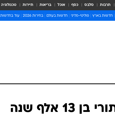
תרבות
סלבס
כסף
אוכל
בריאות
תיירות
טכנולוגיה
חדשות בארץ
פוליטי-מדיני
חדשות בעולם
בחירות 2026
עוד בחדשות
אירועים בארץ
פוליטיקה וממשל
המזרח התיכון
דעות ופרשנויו
חדשות פלילים ומשפט
יחסי חוץ
אירופה
סרי ושלזינגר
חינוך
אמריקה
פרויקטים מיוח
ישראלים בחו"ל
אסיה והפסיפיק
אסור לפספס
בריאות
אפריקה
מדע וסביבה
חברה ורווחה
הנחיות פיקוד 
ארכיון מדורים
זמני כניסת ש
לוח חופשות וח
לוח שנה
חדשות יהדות
לווין חלל מסתורי בן 13 אלף שנה
חדשות המשפ