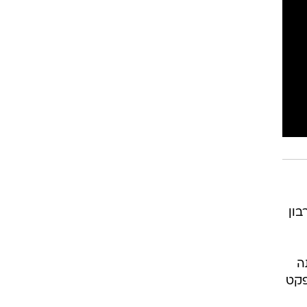
בון
ה
פקט