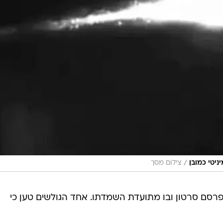
/
ניטי כמובן
צילום מסך
ת, ערוץ היוטיוב secureteam10 פרסם סרטון ובו מתועדת השמדתו. אחד הגולשים טען כי