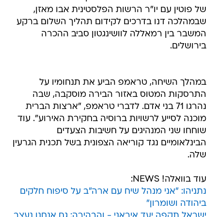
של פוטין עם יו"ר הרשות הפלסטינית אבו מאזן,
שבמהלכה דנו בדרכים לקידום תהליך השלום ברקע
המשבר בין רמאללה לוושינגטון סביב ההכרה
בירושלים.
במהלך השיחה, טראמפ הביע את תנחומיו על
התרסקות המטוס באזור הבירה מוסקבה, שבה
נהרגו 71 בני אדם. לדברי טראמפ, "ארצות הברית
מוכנה לסייע לרשויות ברוסיה בחקירת האירוע". עוד
שוחחו שני המנהיגים על חשיבות הצעדים
הבינלאומיים נגד קוריאה הצפונית בשל תכנית הגרעין
שלה.
עוד בוואלה! NEWS:
נתניהו: "אני מנהל שיח עם ארה"ב על סיפוח חלקים
ביהודה ושומרון"
ישראל תקפה יעד איראני - והבהירה: גם אנחנו נעצב