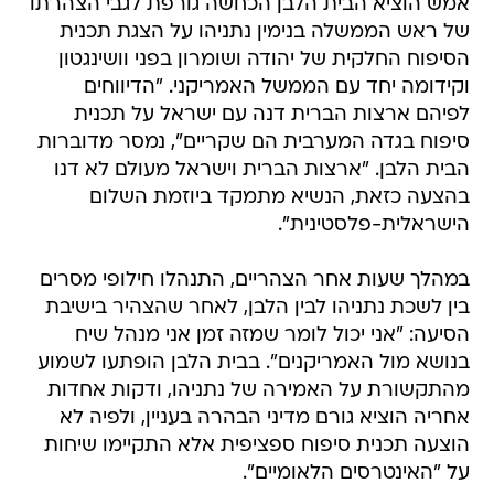
אמש הוציא הבית הלבן הכחשה גורפת לגבי הצהרתו
של ראש הממשלה בנימין נתניהו על הצגת תכנית
הסיפוח החלקית של יהודה ושומרון בפני וושינגטון
וקידומה יחד עם הממשל האמריקני. "הדיווחים
לפיהם ארצות הברית דנה עם ישראל על תכנית
סיפוח בגדה המערבית הם שקריים", נמסר מדוברות
הבית הלבן. "ארצות הברית וישראל מעולם לא דנו
בהצעה כזאת, הנשיא מתמקד ביוזמת השלום
הישראלית-פלסטינית".
במהלך שעות אחר הצהריים, התנהלו חילופי מסרים
בין לשכת נתניהו לבין הלבן, לאחר שהצהיר בישיבת
הסיעה: "אני יכול לומר שמזה זמן אני מנהל שיח
בנושא מול האמריקנים". בבית הלבן הופתעו לשמוע
מהתקשורת על האמירה של נתניהו, ודקות אחדות
אחריה הוציא גורם מדיני הבהרה בעניין, ולפיה לא
הוצעה תכנית סיפוח ספציפית אלא התקיימו שיחות
על "האינטרסים הלאומיים".