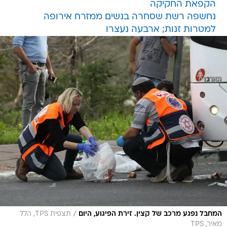
הקפאת החקיקה
נחשפה רשת שסחרה בנשים ממזרח אירופה
למטרות זנות; ארבעה נעצרו
/
המחבל נפגע מרכב של קצין. זירת הפיגוע, היום
תצפית TPS, הלל
מאיר, TPS