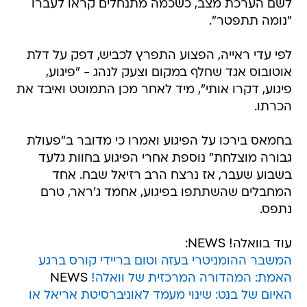
לשם הערכת מצב, כשכמה מתנחלים קראו לעברו
"נומה תתפטר".
לפי עדי ראייה, הפצוע התפרץ לכביש, דפק על דלת
אוטובוס אגד שחלף במקום וצעק לנהג - "פיגוע,
פיגוע, דקרו אותי", מיד לאחר מכן התמוטט ואיבד את
הכרתו.
בחמאס בירכו על הפיגוע ואמרו כי מדובר ב"פעולת
גבורה מוצלחת" נוספת אחרי הפיגוע בחוות גלעד
בשבוע שעבר, אז נרצח הרב רזיאל שבח. אחד
המחבלים שהשתתפו בפיגוע, אחמד ג'ראר, טרם
נתפס.
עוד בוואלה! NEWS:
המשבר ההומניטרי בעזה וטום בריידי קורס ברגע
האמת: המהדורה המרכזית של וואלה!
NEWS
האיום של בנט: שינוי מעמד לאוניברסיטת אריאל או