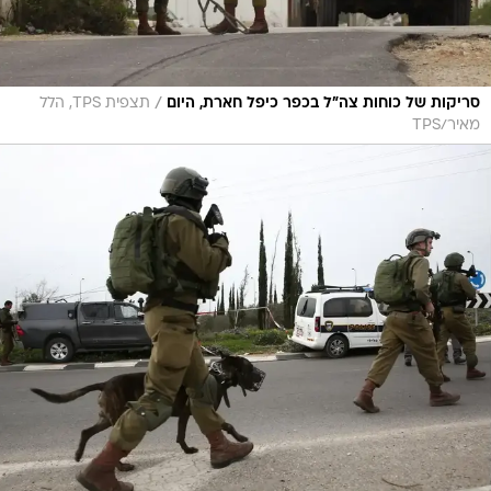
/
סריקות של כוחות צה"ל בכפר כיפל חארת, היום
תצפית TPS, הלל
מאיר/TPS