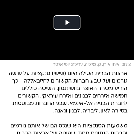
צילום: איתן אורן. ק. מלכיה, עריכה: יוסי אלטר
ארצות הברית הטילה היום (שישי) סנקציות על שישה
גורמים ועל שבע חברות הקשורים לחיזבאללה - כך
הודיע משרד האוצר בוושינגטון. השישה כוללים
חמישה אזרחים לבנונים ואזרח עיראקי, הקשורים
לחברת הבנייה אל-אינמא. שבע החברות מבוססות
בסיירה לאון, ליבריה, לבנון וגאנה.
משמעות הסנקציות היא שנכסיהם של אותם גורמים
וחברות הנתונים תחת שיפוטה של ארצות הברית