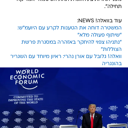
תחילה".
עוד בוואלה! NEWS:
המשטרה דוחה את הטענות לקרע עם היועמ"ש:
"שיתוף פעולה מלא"
"נתניהו צפוי להיחקר באזהרה במסגרת פרשת
הצוללות"
וואלה! גלובל עם אורן נהרי: ראיון מיוחד עם השגריר
בהונגריה