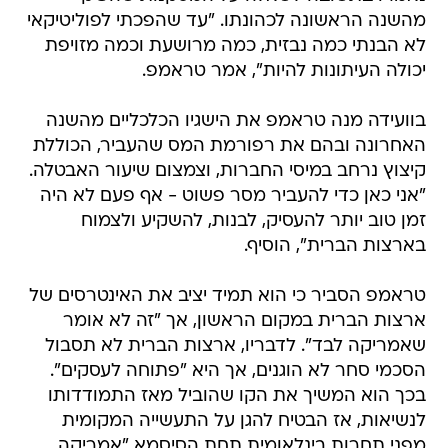
מהשנה הראשונה לכהונתו. "עד שהפכתי לפוליטיקאי
לא הבנתי כמה נבזית, כמה מרושעת וכמה מזויפת
יכולה העיתונות להיות", אמר טראמפ.
בוועידה מנה טראמפ את הישגיו הכלכליים מהשנה
האחרונה ובהם את רפורמת המס שהעביר, הכוללת
קיצוץ נרחב במיסי החברות, וצמצום שיעור האבטלה.
"אני כאן כדי להעביר מסר פשוט - אף פעם לא היה
זמן טוב יותר להעסיק, לבנות, להשקיע ולצמוח
בארצות הברית", הוסיף.
טראמפ הסביר כי הוא תמיד יציב את האינטרסים של
ארצות הברית במקום הראשון, אך "זה לא אומר
שאמריקה לבד". לדבריו, ארצות הברית לא תסבול
הסכמי סחר לא הוגנים, אך היא "פתוחה לעסקים".
בכך הוא המשיך את הקו שהוביל מאז התמודדותו
לנשיאות, אז הבטיח להגן על התעשייה המקומית
מפני תחרות בינלאומית תחת הסיסמא "אמריקה